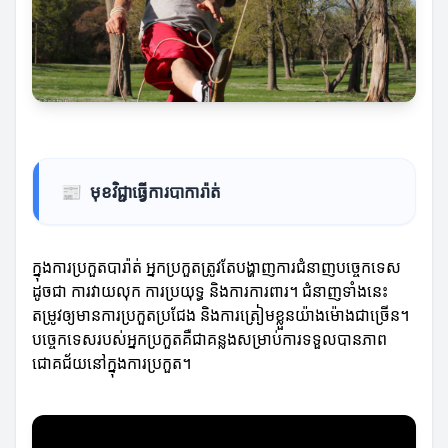
📰
មុខវិជ្ជាធ្វើការបាការ៉ាត់
ក្នុងការប្រកួតបារ៉ាត់ អ្នកប្រកួតត្រូវតែបង្ហាញការជំនាញបច្ចេកទេស
ដូចជា ការវាយលុក ការប្រយុទ្ធ និងការការពារ។ ជំនាញទាំងនេះ
តម្រូវឲ្យមានការប្រកួតប្រជែង និងការត្រៀមខ្លួនយ៉ាងម៉ោងជាច្រើន។
បច្ចេកទេសរបស់អ្នកប្រកួតគឺជាគន្លងសម្រាប់ការទទួលបានភាព
ជោគជ័យនៅក្នុងការប្រកួត។