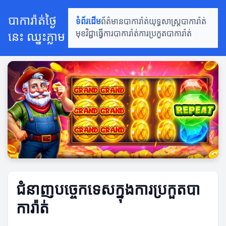
បាការ៉ាត់ថ្ងៃ
ទំព័រដើម
ព័ត៌មានបាការ៉ាត់
យុទ្ធសាស្ត្របាការ៉ាត់
នេះ ឈ្នះភ្លាម
មុខវិជ្ជាធ្វើការបាការ៉ាត់
ការប្រកួតបាការ៉ាត់
ជំនាញបច្ចេកទេសក្នុងការប្រកួតបា
ការ៉ាត់