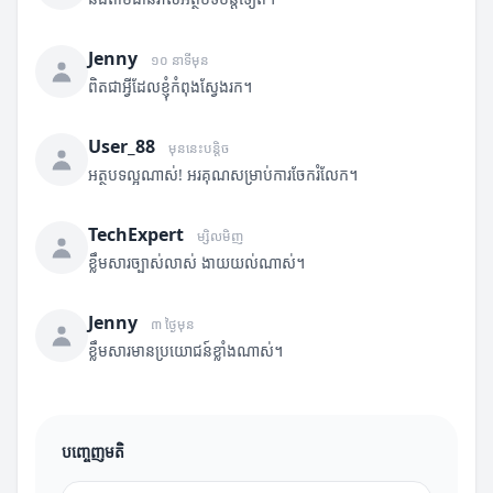
Jenny
១០ នាទីមុន
ពិតជាអ្វីដែលខ្ញុំកំពុងស្វែងរក។
User_88
មុននេះបន្តិច
អត្ថបទល្អណាស់! អរគុណសម្រាប់ការចែករំលែក។
TechExpert
ម្សិលមិញ
ខ្លឹមសារច្បាស់លាស់ ងាយយល់ណាស់។
Jenny
៣ ថ្ងៃមុន
ខ្លឹមសារមានប្រយោជន៍ខ្លាំងណាស់។
បញ្ចេញមតិ