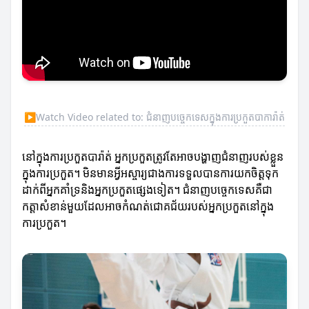
▶
Watch Video related to: ជំនាញបច្ចេកទេសក្នុងការប្រកួតបាការ៉ាត់
នៅក្នុងការប្រកួតបារ៉ាត់ អ្នកប្រកួតត្រូវតែអាចបង្ហាញជំនាញរបស់ខ្លួន
ក្នុងការប្រកួត។ មិនមានអ្វីអស្ចារ្យជាងការទទួលបានការយកចិត្តទុក
ដាក់ពីអ្នកគាំទ្រនិងអ្នកប្រកួតផ្សេងទៀត។ ជំនាញបច្ចេកទេសគឺជា
កត្តាសំខាន់មួយដែលអាចកំណត់ជោគជ័យរបស់អ្នកប្រកួតនៅក្នុង
ការប្រកួត។