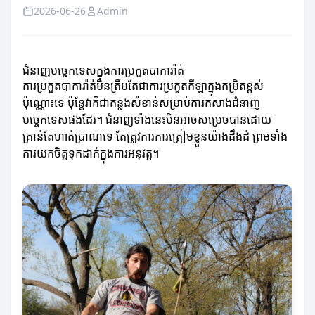
2026-06-26
Admin
ជំនាញបច្ចេកទេសក្នុងការប្រកួតបាការ៉ាត់
ការប្រកួតបាការ៉ាត់មិនត្រឹមតែជាការប្រកួតកីឡាក្នុងកម្រិតខ្ពស់
ប៉ុណ្ណោះទេ ប៉ុន្តែវាក៏ជាគន្លងសំខាន់សម្រាប់ការកសាងជំនាញ
បច្ចេកទេសផងដែរ។ ជំនាញទាំងនេះមិនអាចសម្រេចបានដោយ
គ្រាន់តែហាត់ប្រាណទេ តែត្រូវការការត្រៀមខ្លួនយ៉ាងដឹងដ់ ព្រមទាំង
ការយកចិត្តទុកដាក់ក្នុងការអនុវត្ត។