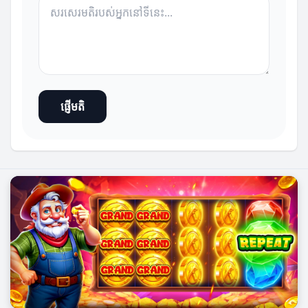
ផ្ញើមតិ