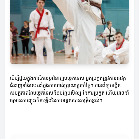
ដើម្បីជួយក្នុងការកែលម្អជំនាញបច្ចេកទេស អ្នកប្រកួតត្រូវការអនុវត្ត
ជំនាញទាំងនេះនៅក្នុងការហាត់ប្រាណប្រចាំថ្ងៃ។ ការនាំឲ្យបង្កើន
សមត្ថភាពនៃបច្ចេកទេសនឹងបន្ថែមសិល្បៈនៃការប្រកួត ហើយអាចនាំ
ឲ្យមានការព្យុះកើនឡើងនៃការទទួលបានកម្រិតខ្ពស់។