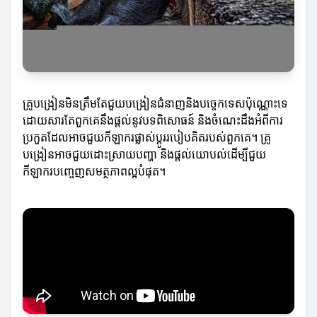
គ្រូបង្រៀនមិនត្រឹមតែជួយបង្រៀនជំនាញនិងបច្ចេកទេសប៉ុណ្ណោះទេ
ដោយសារតែពួកគេនឹងផ្តល់នូវបទពិសោធន៍ និងចំណេះដឹងអំពីការ
ប្រកួតដែលអាចជួយកីឡាករផ្លាស់ប្តូររបៀបគិតរបស់ពួកគេ។ គ្រូ
បង្រៀនអាចជួយដោះស្រាយបញ្ហា និងផ្តល់យោបល់ដើម្បីជួយ
កីឡាករបញ្ចេញសមត្ថភាពល្អបំផុត។