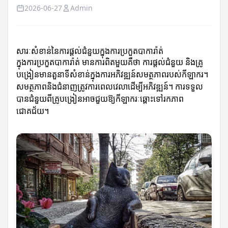
2026-06-27
Admin
សារៈសំខាន់នៃការផ្តល់ជំនួយក្នុងការប្រកួតបាការ៉ាត់
ក្នុងការប្រកួតបាការ៉ាត់ មានការពិតមួយគឺថា ការផ្តល់ជំនួយ និងគ្រូ
បង្រៀនមានតួនាទីសំខាន់ក្នុងការអភិវឌ្ឍន៍សមត្ថភាពរបស់កីឡាករ។
សមត្ថភាពនិងជំនាញត្រូវការពេលវេលាដើម្បីអភិវឌ្ឍន៍។ ការទទួល
បានជំនួយពីគ្រូបង្រៀនអាចជួយឱ្យកីឡាករៈឆ្ពោះទៅរកភាព
ជោគជ័យ។