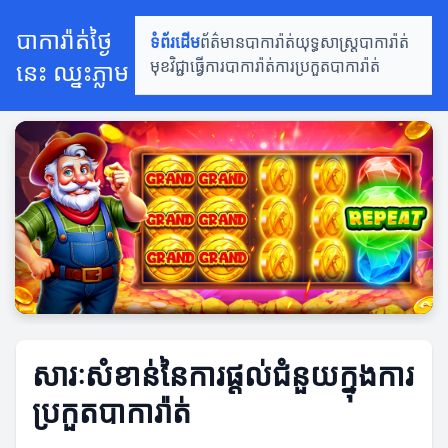
បាការ៉ាត់ថ្ងៃ
ទំព័រដើម
ព័ត៌មានបាការ៉ាត់
យុទ្ធសាស្ត្របាការ៉ាត់
នេះ ឈ្នះភ្លាម
មុខវិជ្ជាធ្វើការបាការ៉ាត់
ការប្រកួតបាការ៉ាត់
សារៈសំខាន់នៃការផ្តល់ជំនួយក្នុងការ
ប្រកួតបាការ៉ាត់