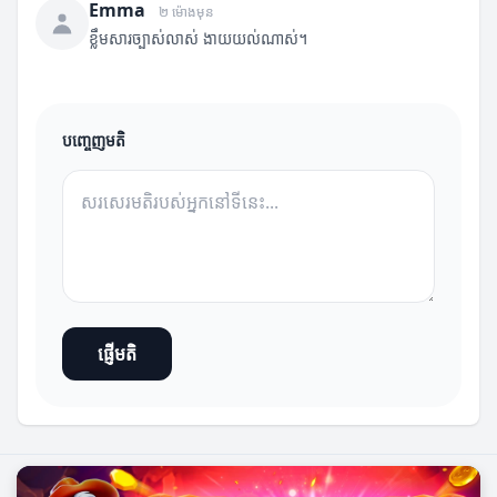
Emma
២ ម៉ោងមុន
ខ្លឹមសារច្បាស់លាស់ ងាយយល់ណាស់។
បញ្ចេញមតិ
ផ្ញើមតិ