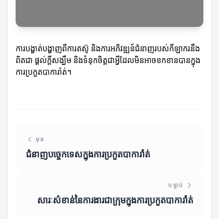
ការបង្ហាត់បង្ហាញពីការតស៊ូ និងការអភិវឌ្ឍន៍ជំនាញរបស់កីឡាករនឹង
ពិតជា ផ្តល់ក្តីសង្ឃឹម និងទំនុកចិត្តជាអ្វីដែលមិនអាចខកខានបានក្នុង
ការប្រកួតបាការ៉ាត់។
មុន
ជំនាញបច្ចេកទេសក្នុងការប្រកួតបាការ៉ាត់
បន្ទាប់
សារៈសំខាន់នៃការងារជាក្រុមក្នុងការប្រកួតបាការ៉ាត់