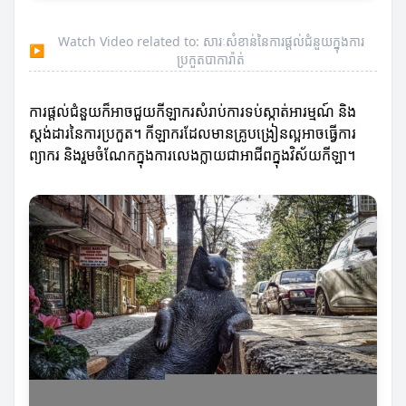
Watch Video related to: សារៈសំខាន់នៃការផ្តល់ជំនួយក្នុងការ
▶
ប្រកួតបាការ៉ាត់
ការផ្តល់ជំនួយក៏អាចជួយកីឡាករសំរាប់ការទប់ស្កាត់អារម្មណ៍ និង
ស្តង់ដារនៃការប្រកួត។ កីឡាករដែលមានគ្រូបង្រៀនល្អអាចធ្វើការ
ព្យាករ និងរួមចំណែកក្នុងការលេងក្លាយជាអាជីពក្នុងវិស័យកីឡា។