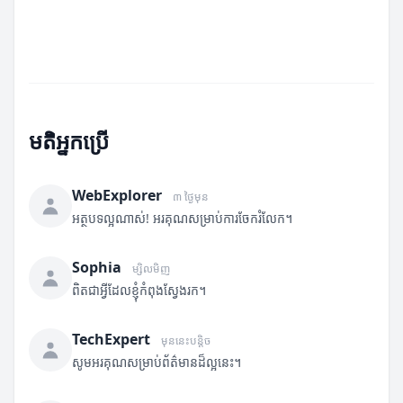
មតិអ្នកប្រើ
WebExplorer
៣ ថ្ងៃមុន
អត្ថបទល្អណាស់! អរគុណសម្រាប់ការចែករំលែក។
Sophia
ម្សិលមិញ
ពិតជាអ្វីដែលខ្ញុំកំពុងស្វែងរក។
TechExpert
មុននេះបន្តិច
សូមអរគុណសម្រាប់ព័ត៌មានដ៏ល្អនេះ។