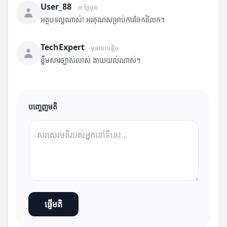
User_88
៣ ថ្ងៃមុន
អត្ថបទល្អណាស់! អរគុណសម្រាប់ការចែករំលែក។
TechExpert
មុននេះបន្តិច
ខ្លឹមសារច្បាស់លាស់ ងាយយល់ណាស់។
បញ្ចេញមតិ
ផ្ញើមតិ