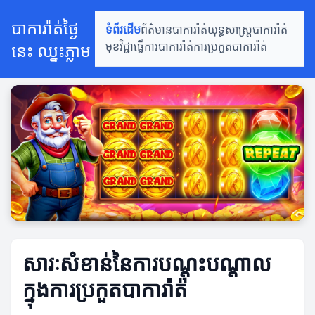
បាការ៉ាត់ថ្ងៃ
ទំព័រដើម
ព័ត៌មានបាការ៉ាត់
យុទ្ធសាស្ត្របាការ៉ាត់
នេះ ឈ្នះភ្លាម
មុខវិជ្ជាធ្វើការបាការ៉ាត់
ការប្រកួតបាការ៉ាត់
សារៈសំខាន់នៃការបណ្ដុះបណ្ដាល
ក្នុងការប្រកួតបាការ៉ាត់