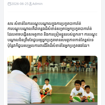
2026-06-25
Admin
សារៈសំខាន់នៃការបណ្ដុះបណ្ដាលក្នុងការប្រកួតបាការ៉ាត់
ការបណ្ដុះបណ្ដាលគឺជាគន្លងដ៏សំខាន់សម្រាប់អ្នកប្រកួតបាការ៉ាត់
ដែលអាចបង្កើនសមត្ថភាព និងការទ្រៀមខ្លួនរបស់ពួកគេ។ ការបណ្ដុះ
បណ្ដាលមិនត្រឹមតែជួយឲ្យអ្នកប្រកួតមានសមត្ថភាពកាន់តែខ្ពស់ទេ
ប៉ុន្តែវាក៏ជួយសម្រួលការពារជីវិតដ៏សំខាន់នៃអ្នកប្រកួតផងដែរ។