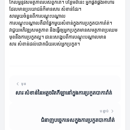
កែលម្អនូវសមត្ថភាពរបស់ពួកគេ។ បន្ថែមពីនេះ អ្នកផ្គត់ផ្គង់អាហារ
ដែលមានប្រយោជន៍ក៏មានសារៈសំខាន់ដែរ។
សារមួយចំនួនពីការបណ្ដុះបណ្ដាល
ការបណ្ដុះបណ្ដាលគឺជាផ្នែកមួយសំខាន់ក្នុងការប្រកួតបាការ៉ាត់។
វាជួយអភិវឌ្ឍសមត្ថភាព និងធ្វើឲ្យអ្នកប្រកួតមានសមត្ថភាពប្រឈម
មុខនឹងការប្រកួតល្អ។ ដនេះសង្ខេបពីការបណ្ដុះបណ្ដាលមាន
សារៈសំខាន់ដល់ជោគជ័យរបស់អ្នកប្រកួត។
មុន
សារៈសំខាន់នៃអត្តចរិតកីឡានៅក្នុងការប្រកួតបាការ៉ាត់
បន្ទាប់
ជំនាញបច្ចេកទេសក្នុងការប្រកួតបាការ៉ាត់