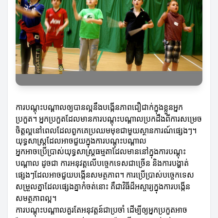
ការបណ្ដុះបណ្ដាលឲ្យបានល្អនឹងបង្កើនភាពជឿជាក់ក្នុងខ្លួនអ្នក
ប្រកួត។ អ្នកប្រកួតដែលមានការបណ្ដុះបណ្ដាលប្រកដឹងពីការសម្រេច
ចិត្តល្អនៅពេលដែលពួកគេប្រឈមមុខជាមួយស្ថានការណ៍ផ្សេងៗ។
យុទ្ធសាស្ត្រដែលអាចជួយក្នុងការបណ្ដុះបណ្ដាល
អ្នកអាចប្រើប្រាស់យុទ្ធសាស្ត្រធម្មតាដែលមាននៅក្នុងការបណ្ដុះ
បណ្ដាល ដូចជា ការអនុវត្តលើបច្ចេកទេសជាច្រើន និងការបង្ហាត់
ផ្សេងៗដែលអាចជួយបង្កើនសមត្ថភាព។ ការប្រើប្រាស់បច្ចេកទេស
សម្រួលគ្នាដែលផ្សេងគ្នាកំចត់នោះ គឺជាវិធីដ៏អស្ចារ្យក្នុងការបង្កើន
សមត្ថភាពល្អ។
ការបណ្ដុះបណ្ដាលគួរតែអនុវត្តន៍ជាប្រចាំ ដើម្បីឲ្យអ្នកប្រកួតអាច