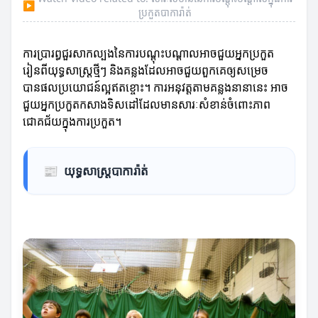
▶
ប្រកួតបាការ៉ាត់
ការប្រារព្ធជួរសាកល្បងនៃការបណ្ដុះបណ្ដាលអាចជួយអ្នកប្រកួត
រៀនពីយុទ្ធសាស្ត្រថ្មីៗ និងគន្លងដែលអាចជួយពួកគេឲ្យសម្រេច
បានផលប្រយោជន៍ល្អឥតខ្ចោះ។ ការអនុវត្តតាមគន្លងនានានេះ អាច
ជួយអ្នកប្រកួតកសាងទិសដៅដែលមានសារៈសំខាន់ចំពោះភាព
ជោគជ័យក្នុងការប្រកួត។
📰
យុទ្ធសាស្ត្របាការ៉ាត់