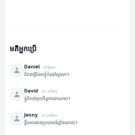
មតិអ្នកប្រើ
Daniel
៣ ថ្ងៃមុន
ពិតជាអ្វីដែលខ្ញុំកំពុងស្វែងរក។
David
១០ នាទីមុន
ខ្ញុំពិតជាចូលចិត្តអានវាណាស់។
Jenny
១០ នាទីមុន
ខ្លឹមសារមានប្រយោជន៍ខ្លាំងណាស់។