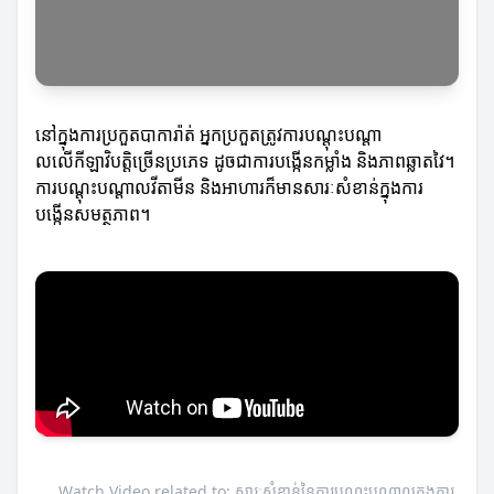
នៅក្នុងការប្រកួតបាការ៉ាត់ អ្នកប្រកួតត្រូវការបណ្ដុះបណ្ដា
លលើកីឡាវិបត្តិច្រើនប្រភេទ ដូចជាការបង្កើនកម្លាំង និងភាពឆ្លាតវៃ។
ការបណ្ដុះបណ្ដាលវីតាមីន និងអាហារក៏មានសារៈសំខាន់ក្នុងការ
បង្កើនសមត្ថភាព។
Watch Video related to: សារៈសំខាន់នៃការបណ្ដុះបណ្ដាលក្នុងការ