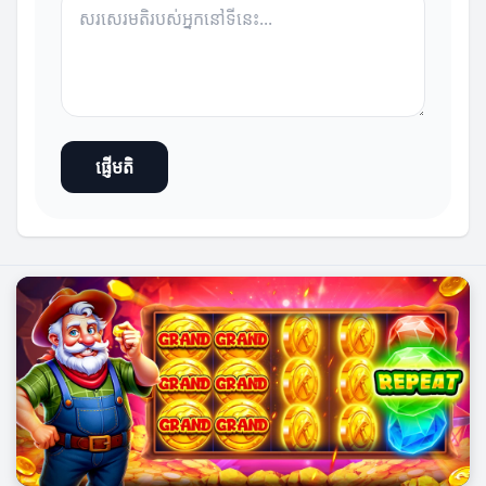
ផ្ញើមតិ