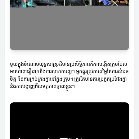
មួយក្នុងចំណោមយុទ្ធសាស្ត្រដ៏មានប្រសិទ្ធិភាពគឺការបង្កើតក្រុមដែល
មានភាពជឿជាក់និងការសហការល្អ។ អ្នកគួរត្រូវការតម្លៃនៃការសំរេច
ចិត្ត និងការគ្រប់គ្រងគ្នានៅក្នុងក្រុម។ ត្រូវតែមានការប្រកួតប្រជែងគ្នា
និងការបង្ហាញពីសមត្ថភាពផ្ទាល់ខ្លួន។