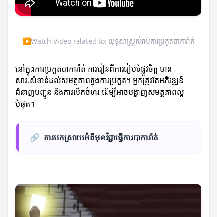
▶
Watch Video related to: យុទ្ធសាស្ត្រសំរាប់ការប្រកួតបាការ៉ាត់
នៅក្នុងការប្រកួតបាការ៉ាត់ ការរៀនពីការរៀបចំផ្លូវចិត្ត មាន
សារៈសំខាន់ដល់សមត្ថភាពក្នុងការប្រកួត។ អ្នកត្រូវតែអភិវឌ្ឍន៍
ជំនាញបញ្ជូន និងការបើកចំហរ ដើម្បីអាចបង្ហាញសមត្ថភាពល្អ
បំផុត។
🔗
ការបកស្រាយអំពីមុខវិជ្ជាធ្វើការបាការ៉ាត់