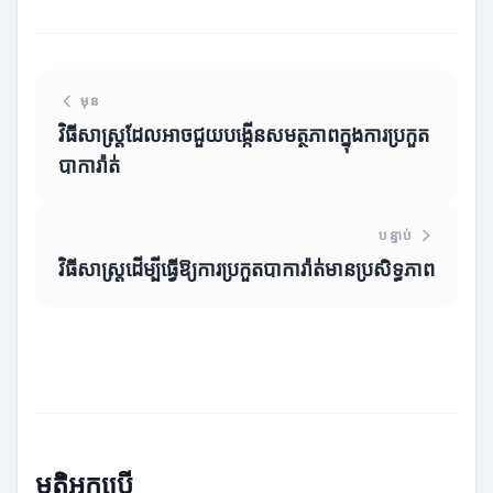
មុន
វិធីសាស្ត្រដែលអាចជួយបង្កើនសមត្ថភាពក្នុងការប្រកួត
បាការ៉ាត់
បន្ទាប់
វិធីសាស្ត្រដើម្បីធ្វើឱ្យការប្រកួតបាការ៉ាត់មានប្រសិទ្ធភាព
មតិអ្នកប្រើ