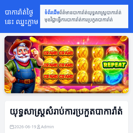
បាការ៉ាត់ថ្ងៃ
ទំព័រដើម
ព័ត៌មានបាការ៉ាត់
យុទ្ធសាស្ត្របាការ៉ាត់
នេះ ឈ្នះភ្លាម
មុខវិជ្ជាធ្វើការបាការ៉ាត់
ការប្រកួតបាការ៉ាត់
យុទ្ធសាស្ត្រសំរាប់ការប្រកួតបាការ៉ាត់
2026-06-19
Admin