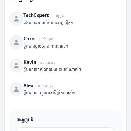
TechExpert
៣ ថ្ងៃមុន
នឹងតាមដានរាល់អត្ថបទបន្តទៀត។
Chris
២ ម៉ោងមុន
ខ្ញុំពិតជាចូលចិត្តអានវាណាស់។
Kevin
១០ នាទីមុន
ខ្លឹមសារច្បាស់លាស់ ងាយយល់ណាស់។
Alex
មុននេះបន្តិច
ខ្លឹមសារមានប្រយោជន៍ខ្លាំងណាស់។
បញ្ចេញមតិ