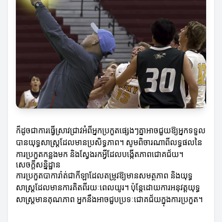
ក៏ដូចជាការធ្វើស្រាវជ្រាវអំពីអ្នកប្រកួតផ្សេងៗគ្នាអាចជួយឱ្យអ្នកទទួល
បានយុទ្ធសាស្ត្រដែលមានប្រសិទ្ធភាព។ សូមពិចារណាពីលទ្ធផលនៃ
ការប្រកួតកន្លងមក និងស្វែងរកអ្វីដែលបង្កើតភាពជោគជ័យ។
សេចក្តីសន្និដ្ឋាន
ការប្រកួតបាការ៉ាត់ជាកីឡាដែលតម្រូវឱ្យមានសមត្ថភាព និងយុទ្ធ
សាស្ត្រដែលមានការគិតពីរយៈពេលយូរ។ ប៉ុន្តែដោយការអនុវត្តយុទ្ធ
សាស្ត្រមានគុណភាព អ្នកនឹងអាចជួបប្រទៈជោគជ័យក្នុងការប្រកួត។