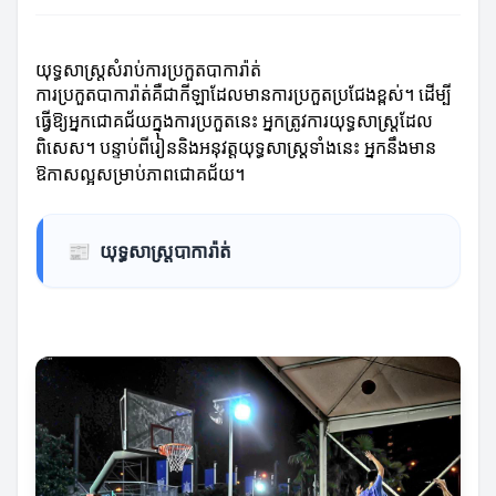
យុទ្ធសាស្ត្រសំរាប់ការប្រកួតបាការ៉ាត់
ការប្រកួតបាការ៉ាត់គឺជាកីឡាដែលមានការប្រកួតប្រជែងខ្ពស់។ ដើម្បី
ធ្វើឱ្យអ្នកជោគជ័យក្នុងការប្រកួតនេះ អ្នកត្រូវការយុទ្ធសាស្ត្រដែល
ពិសេស។ បន្ទាប់ពីរៀននិងអនុវត្តយុទ្ធសាស្ត្រទាំងនេះ អ្នកនឹងមាន
ឱកាសល្អសម្រាប់ភាពជោគជ័យ។
📰
យុទ្ធសាស្ត្របាការ៉ាត់