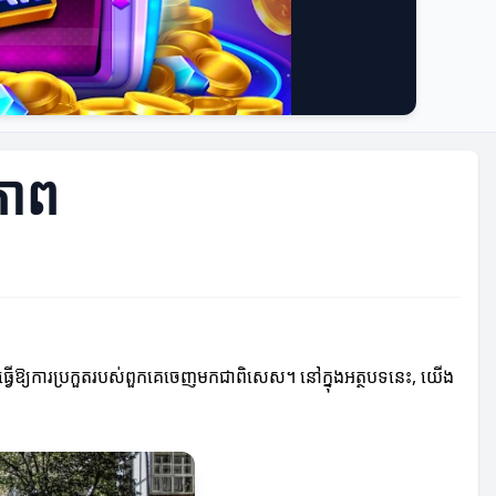
ធភាព
ម្បីធ្វើឱ្យការប្រកួតរបស់ពួកគេចេញមកជាពិសេស។ នៅក្នុងអត្ថបទនេះ, យើង