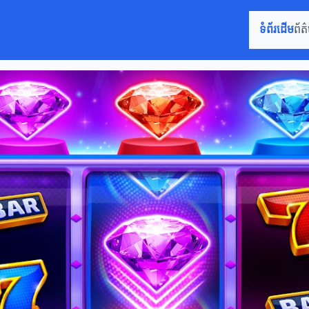
ទំព័រដើម
ព័ត