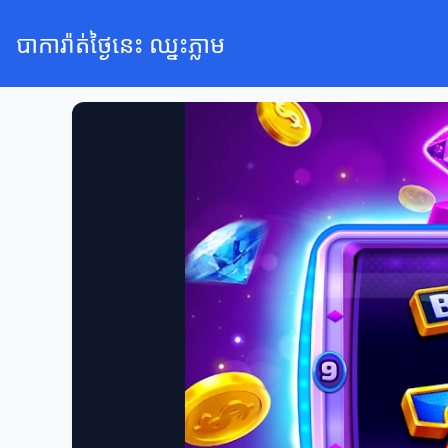
បាការ៉ាត់ថ្ងៃនេះ ឈ្នះភ្លាម