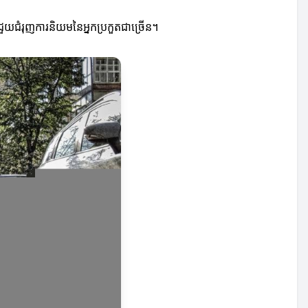
ចជួយជំរុញការនិយមនៃអ្នកប្រកួតជាច្រើន។