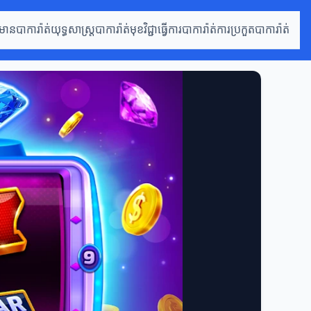
៌មានបាការ៉ាត់
យុទ្ធសាស្ត្របាការ៉ាត់
មុខវិជ្ជាធ្វើការបាការ៉ាត់
ការប្រកួតបាការ៉ាត់