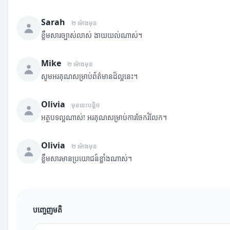
Sarah
២ ម៉ោងមុន
ខ្លឹមសារច្បាស់លាស់ ងាយយល់ណាស់។
Mike
២ ម៉ោងមុន
សូមអរគុណសម្រាប់ព័ត៌មានដ៏ល្អនេះ។
Olivia
មុននេះបន្តិច
អត្ថបទល្អណាស់! អរគុណសម្រាប់ការចែករំលែក។
Olivia
២ ម៉ោងមុន
ខ្លឹមសារមានប្រយោជន៍ខ្លាំងណាស់។
បញ្ចេញមតិ