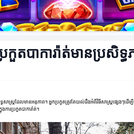
ារប្រកួតបាការ៉ាត់មានប្រសិទ្
្ធសាស្ត្រដែលមានអនុភាព។ អ្នកប្រកួតត្រូវតែយល់ដឹងអំពីវិធីសាស្ត្រផ្សេងៗដើ
នុងការប្រកួតបាការ៉ាត់។