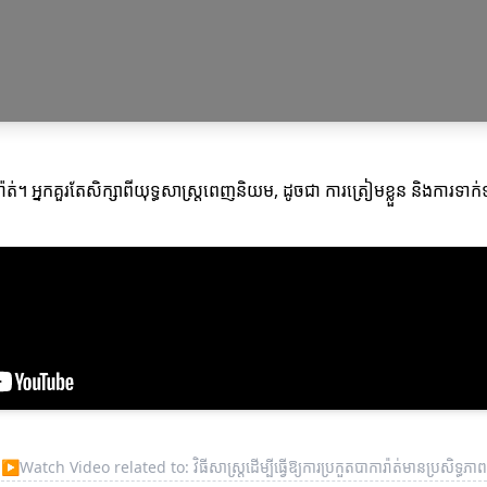
៉ាត់។ អ្នកគួរតែសិក្សាពីយុទ្ធសាស្ត្រពេញនិយម, ដូចជា ការត្រៀមខ្លួន និងកា
▶
Watch Video related to: វិធីសាស្ត្រដើម្បីធ្វើឱ្យការប្រកួតបាការ៉ាត់មានប្រសិទ្ធភាព