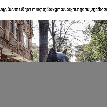
ធីសាស្ត្រដែលបានសិក្សា។ ការបង្ហាញពីសមត្ថភាពរបស់អ្នកនៅក្នុងការប្រកួតគឺអា