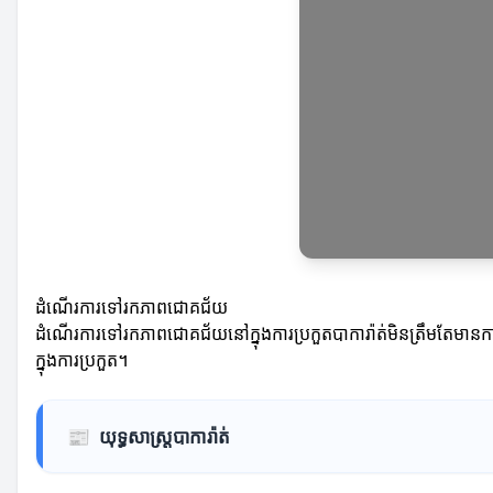
ដំណើរការទៅរកភាពជោគជ័យ
ដំណើរការទៅរកភាពជោគជ័យនៅក្នុងការប្រកួតបាការ៉ាត់មិនត្រឹមតែមានការ
ក្នុងការប្រកួត។
📰
យុទ្ធសាស្ត្របាការ៉ាត់