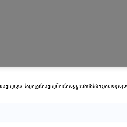
បង្ហាញល្អទេ, តែអ្នកត្រូវតែបង្ហាញពីការកែលម្អខ្លួនឯងផងដែរ។ អ្នកអាចចូល