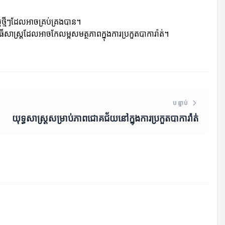
ត្រថ្មីៗដែលអាចគ្រប់គ្រងបាន។
ីវិធីសាស្ត្រដែលអាចកែលម្អសមត្ថភាពក្នុងការប្រកួតបាការ៉ាត់។
បន្ទាប់
យុទ្ធសាស្ត្រសម្រាប់ភាពជោគជ័យនៅក្នុងការប្រកួតបាការ៉ាត់