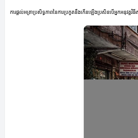
ការផ្តល់អត្រាប្រសិទ្ធភាពនៃការប្រកួតនឹងកើនឡើងប្រសិនបើអ្នកអនុវត្តវិ