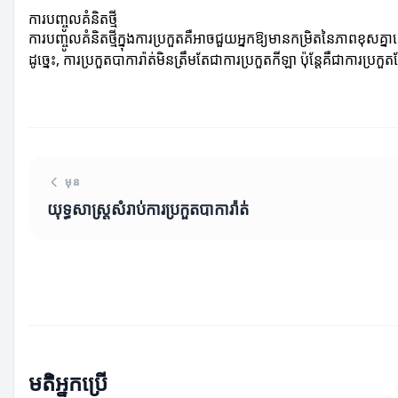
ការបញ្ចូលគំនិតថ្មី
ការបញ្ចូលគំនិតថ្មីក្នុងការប្រកួតគឺអាចជួយអ្នកឱ្យមានកម្រិតនៃភាពខុសគ្ន
ដូច្នេះ, ការប្រកួតបាការ៉ាត់មិនត្រឹមតែជាការប្រកួតកីឡា ប៉ុន្តែគឺជាការប
មុន
យុទ្ធសាស្ត្រសំរាប់ការប្រកួតបាការ៉ាត់
មតិអ្នកប្រើ