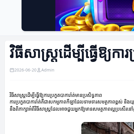
វិធីសាស្ត្រដើម្បីធ្វើឱ្យក
2026-06-20
Admin
វិធីសាស្ត្រដើម្បីធ្វើឱ្យការប្រកួតបាការ៉ាត់មានប្រសិទ្ធភាព
ការប្រកួតបាការ៉ាត់គឺជាសកម្មភាពកីឡាដែលទាមទារសមត្ថភាពខ្ពស់ និងយុទ
នឹងពិភាក្សាអំពីវិធីសាស្ត្រដែលអាចជួយអ្នកឱ្យមានសមត្ថភាពល្អប្រសើរនៅក្