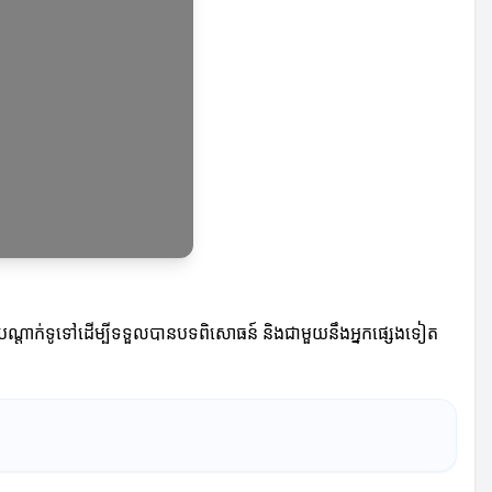
រួមបណ្តាក់ទូទៅដើម្បីទទួលបានបទពិសោធន៍ និងជាមួយនឹងអ្នកផ្សេងទៀត