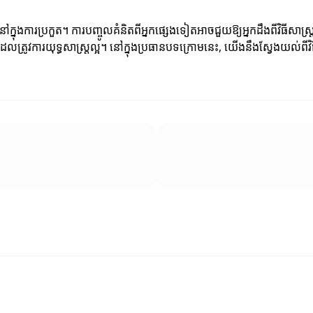
ានៅក្នុងការប្រកួត។ ការបញ្ចូលគំនិតពីអ្នកផ្សេងទៀតអាចជួយឱ្យអ្នកដឹងពីវិធីសាស្
្រកួតដែលត្រូវការយុទ្ធសាស្ត្រល្អ។ នៅក្នុងប្រធានបទក្រោមនេះ, យើងនឹងស្វែងយល់ព