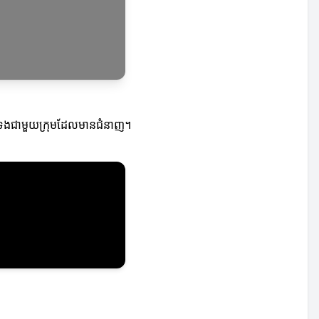
រទាក់ទងជាមួយក្រុមដែលមានជំនាញ។