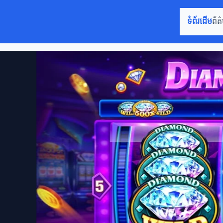
ទំព័រដើម
ព័ត