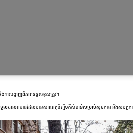
ន់និងការបង្ហាញពីភាពទទួលខុសត្រូវ។
រទទួលបានអាហារដែលមានសារធាតុចិញ្ចឹមគឺសំខាន់សម្រាប់សុខភាព និងសមត្ថភ