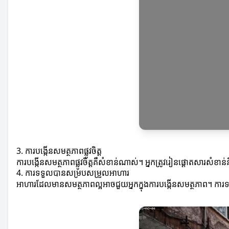
3. ការបង្កើនសមត្ថភាពផ្លូវចិត្ត
ការបង្កើនសមត្ថភាពផ្លូវចិត្តគឺសំខាន់ណាស់។ អ្នកត្រូវរៀនផ្តោតសារសំខា
4. ការទទួលបានសម្របសម្រួលអាហារ
អាហារដែលមានសមត្ថភាពល្អអាចជួយអ្នកក្នុងការបង្កើនសមត្ថភាព។ កា