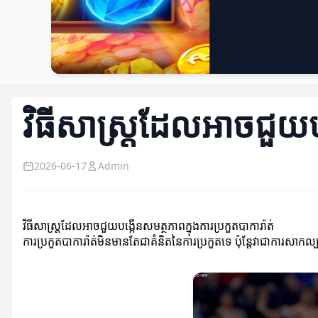
វិធីសាស្ត្រដែលអាចជួយបង
2026-06-17
Admin
វិធីសាស្ត្រដែលអាចជួយបង្កើនសមត្ថភាពក្នុងការប្រកួតបាការ៉ាត់
ការប្រកួតបាការ៉ាត់មិនមានតែជាគំនិតនៃការប្រកួតទេ ប៉ុន្តែវាជាការសាកល្ប