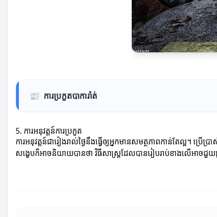
📰
ការប្រកួតបាការ៉ាត់
5. ការអនុវត្តន៍ការប្រកួត
ការអនុវត្តន៍ជារៀងរាល់ថ្ងៃនឹងធ្វើឲ្យអ្នកមានសមត្ថភាពកាន់តែល្អ។ ប្រើប្
សង្ខេបក៏អាចនិយាយបានថា វិធីសាស្ត្រដែលបានរៀបរាប់ខាងលើអាចជួយអ្នកក្ន