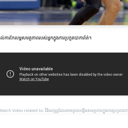
ល់ការកែលម្អសមត្ថភាពរបស់អ្នកក្នុងការប្រកួតបាការ៉ាត់។
Watch Video related to: វិធីសាស្ត្រដែលអាចជួយបង្កើនសមត្ថភាពក្នុងការប្រកួតបាការ