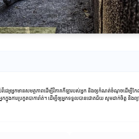
រាស់វីដេអូអ្នកមានសមត្ថភាពដើម្បីវិភាគកីឡារបស់អ្នក និងឲ្យកំណត់ចំណុចដើម្បីកែ
ុងការប្រកួតបាការ៉ាត់។ ដើម្បីឲ្យអ្នកទទួលបានជោគជ័យ សូមដាក់ចិត្ត និងព្យា