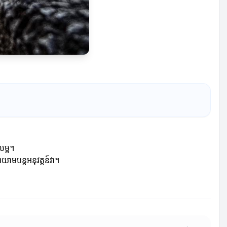
លម្អ។
យាមបន្តអនុវត្តន៍វា។