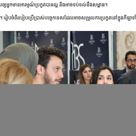
ួយឲ្យអ្នកមានអារម្មណ៍ប្រកួតបានល្អ និងអាចទប់ទល់នឹងសម្ពាធ។
ធផល។ រៀបចំពីរបៀបប្រើប្រាស់បច្ចេកទេសដែលអាចសម្រួលការប្រកួតនៅក្នុងកីឡាទ