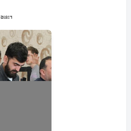
ាំងនេះ។