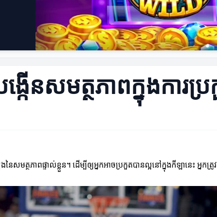
្កើនសមត្ថភាពក្នុងការប្រក
ងនៃសមត្ថភាពផ្ទាល់ខ្លួន។ ដើម្បីឲ្យអ្នកអាចប្រកួតបានល្អនៅក្នុងកីឡានេះ អ្នកត្រ