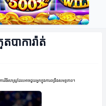
ួតបាការ៉ាត់
ូវការវិធីសាស្ត្រដែលអាចជួយអ្នកក្នុងការពង្រឹងសមត្ថភាព។