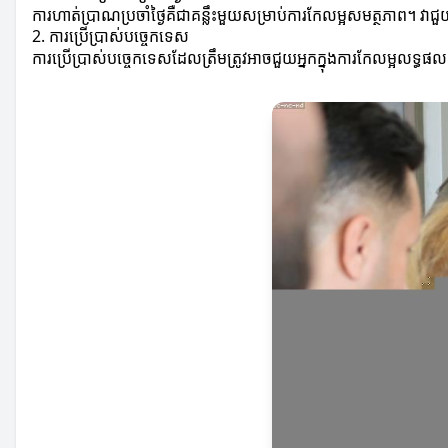
ការហាត់ប្រាណប្រចាំថ្ងៃគឺជាគន្លឹះមួយសម្រាប់ការកែលម្អសមត្ថភាព។ វាជ
2. ការប្រើប្រាស់បច្ចេកទេស
ការប្រើប្រាស់បច្ចេកទេសដែលត្រឹមត្រូវអាចជួយអ្នកក្នុងការកែលម្អលទ្