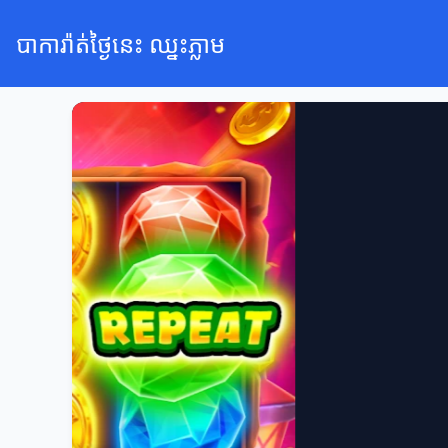
បាការ៉ាត់ថ្ងៃនេះ ឈ្នះភ្លាម