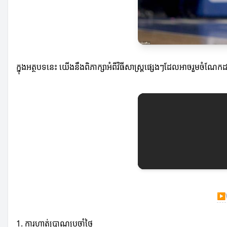
ក្នុងអត្ថបទនេះ យើងនឹងពិភាក្សាអំពីវិធីសាស្ត្រផ្សេងៗដែលអាចរួមចំណែកដ
▶
1. ការហាត់ប្រាណប្រចាំថ្ងៃ