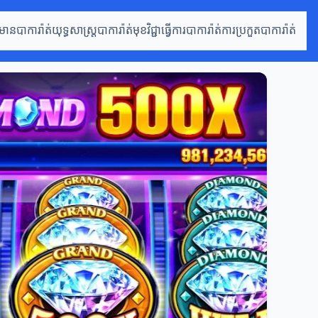
៌មានបាការ៉ាត់
យុទ្ធសាស្ត្របាការ៉ាត់
មុខវិជ្ជាធ្វើការបាការ៉ាត់
ការប្រកួតបាការ៉ាត់