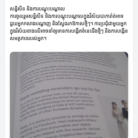
សន្និសីទ និងការបណ្តុះបណ្តាល
ការចូលរួមសន្និសីទ និងការបណ្តុះបណ្តាលក្នុងវិស័យបាការ៉ាត់អាច
ជួយអ្នកកសាងបណ្ដាញ និងស្វែងរកឱកាសថ្មីៗ។ ការប្រជុំជាមួយអ្នក
ក្នុងវិស័យខាងលើអាចនាំឲ្យមានការបង្កើតចំនេះដឹងថ្មីៗ និងការបង្កើន
សមត្ថភាពរបស់អ្នក។