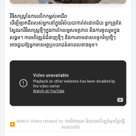
វិធីសាស្ត្រនៃការលើកកម្ពស់អាជីព
ដើម្បីឲ្យអាជីពរបស់អ្នកនៅក្នុងវិស័យបាការ៉ាត់ជោគជ័យ អ្នកត្រូវតែ
ស្វែងរកវិធីសាស្ត្រថ្មីៗក្នុងការកែលម្អសមត្ថភាព និងការចូលរួមក្នុង
សង្គម។ ការអភិវឌ្ឍន៍ជំនាញថ្មីៗ និងការតាមដានបច្ចេកវិទ្យាថ្មីៗ
អាចជួយឱ្យអ្នកមានអត្ថប្រយោជន៍នាពេលខាងមុខ។
Watch Video related to: ការពិចារណា និងការអភិវឌ្ឍន៍មុខវិជ្ជាធ្វើ
▶
ការបាការ៉ាត់