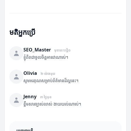
មតិអ្នកប្រើ
SEO_Master
មុននេះបន្តិច
ខ្ញុំពិតជាចូលចិត្តអានវាណាស់។
Olivia
២ ម៉ោងមុន
សូមអរគុណសម្រាប់ព័ត៌មានដ៏ល្អនេះ។
Jenny
៣ ថ្ងៃមុន
ខ្លឹមសារច្បាស់លាស់ ងាយយល់ណាស់។
បញ្ចេញមតិ