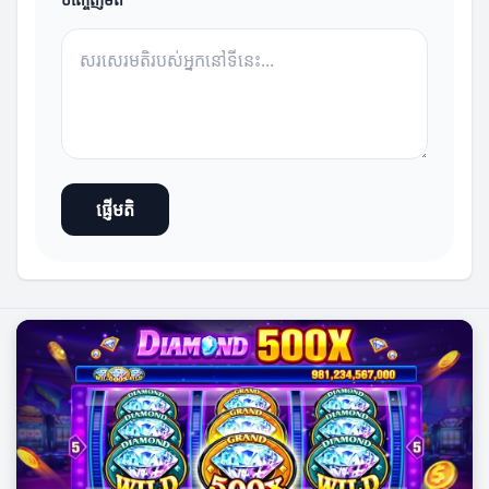
ផ្ញើមតិ