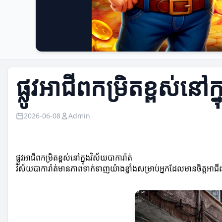
ផ្លូវអាជីពកម្រិតខ្ពស់នៅក
2026-06-08
Admin
ផ្លូវអាជីពកម្រិតខ្ពស់នៅក្នុងវិស័យបាការ៉ាត់
វិស័យបាការ៉ាត់មានភាពទាក់ទាញយ៉ាងខ្លាំងសម្រាប់អ្នកដែលមានចិត្តអាជី