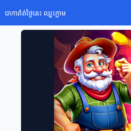
បាការ៉ាត់ថ្ងៃនេះ ឈ្នះភ្លាម