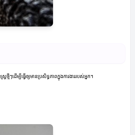
តថ្មីៗដើម្បីធ្វើឲ្យមានប្រសិទ្ធភាពក្នុងការងាររបស់អ្នក។