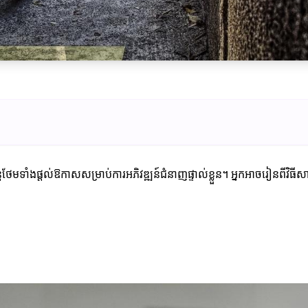
តែថែមទាំងផ្តល់ឱកាសសម្រាប់ការអភិវឌ្ឍន៍ជំនាញផ្ទាល់ខ្លួន។ អ្នកអាចរៀនពីវិធីសាស្រ្