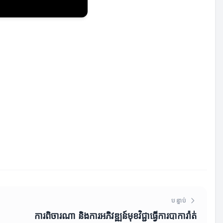
បន្ទាប់
ការពិចារណា និងការអភិវឌ្ឍន៍មុខវិជ្ជាធ្វើការបាការ៉ាត់