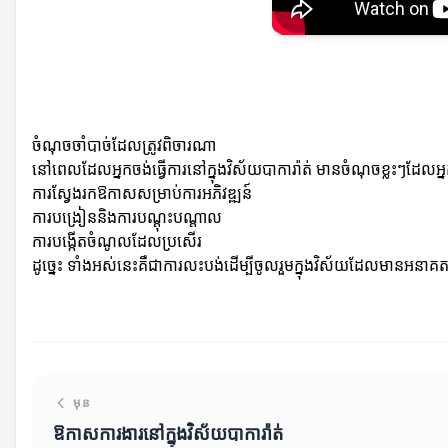
ចំណុចចាំបាច់ដែលត្រូវពិចារណា
នៅពេលដែលអ្នកចង់ធ្វើការនៅក្នុងវិស័យបាការ៉ាត់ មានចំណុចខ្លះៗដែលអ្
ការស្វែងរកឱកាសសម្រាប់ការអភិវឌ្ឍន៍
ការបង្រៀននិងការបណ្តុះបណ្តាល
ការបង្កើតចំណូលដែលប្រសើរ
ដូច្នេះ ទាំងអស់នេះគឺជាការលះបង់ដើម្បីចូលរួមក្នុងវិស័យដែលមានអនាគតភ្លឺ
មុន
ឱកាសការងារនៅក្នុងវិស័យបាការ៉ាត់