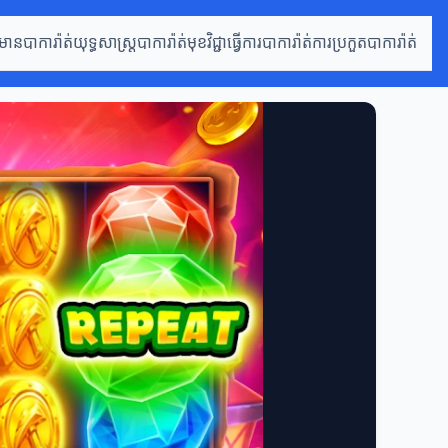
៌មានបាការ៉ាត់
យុទ្ធសាស្ត្របាការ៉ាត់
មុខវិជ្ជាធ្វើការបាការ៉ាត់
ការប្រកួតបាការ៉ាត់