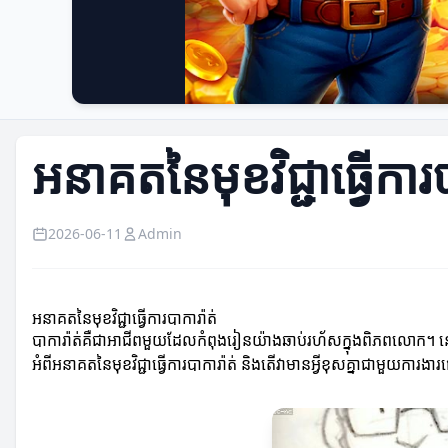
អនាគតនៃមុខវិជ្ជាធ្វើការប
2026-06-11
Admin
អនាគតនៃមុខវិជ្ជាធ្វើការបាការ៉ាត់
បាការ៉ាត់គឺជាអាជីពមួយដែលកំពុងរៀនយ៉ាងឆាប់រហ័សក្នុងពិភពលោក។ នៅក្នុង
អំពីអនាគតនៃមុខវិជ្ជាធ្វើការបាការ៉ាត់ និងតើវាមានអ្វីខុសគ្នាជាមួយការង