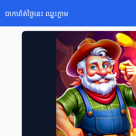
បាការ៉ាត់ថ្ងៃនេះ ឈ្នះភ្លាម