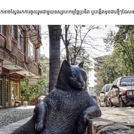
កអាចស្វែងរកការចូលរួមជាមួយឧស្សាហកម្មច្នៃប្រឌិត ឬបង្កើតមុខងារថ្មីៗ