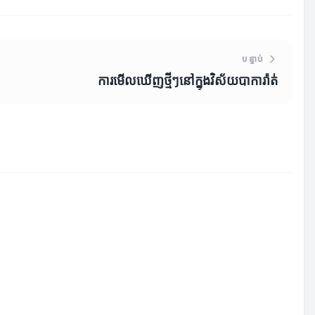
បន្ទាប់
ការមើលឃើញថ្មីៗនៅក្នុងវិស័យបាការ៉ាត់