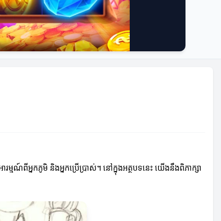
្មណ៍ពីអ្នកភូមិ និងអ្នកប្រើប្រាស់។ នៅក្នុងអត្ថបទនេះ យើងនឹងពិភាក្សា