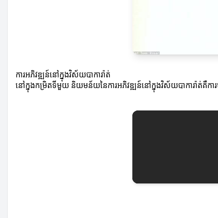
ការអភិវឌ្ឍន៍នៅក្នុងវិស័យបាការ៉ាត់
នៅក្នុងកម្រិតទីមួយ និយមន័យនៃការអភិវឌ្ឍន៍នៅក្នុងវិស័យបាការ៉ាត់គឺកា