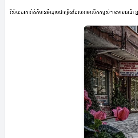
វិស័យបាការ៉ាត់ក៏មានចំណុចជាច្រើនដែលអាចលើកកម្ពស់។ ឧទាហរណ៍ អ្ន