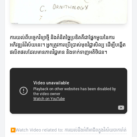
ការយល់ពីបច្ចេកវិទ្យាថ្មី និងគំនិតច្នៃប្រឌិតគឺជាផ្នែកមួយនៃការ
អភិវឌ្ឍន៍វិស័យនេះ។ អ្នកត្រូវការប្រើប្រាស់មុខវិជ្ជាសិល្បៈដើម្បីបង្កើត
ផលិតផលដែលមានភាពវិជ្ជមាន និងទាក់ទាញអតិថិជន។
▶
Watch Video related to: ការយល់ដឹងអំពីអាជីពក្នុងវិស័យបាការ៉ាត់