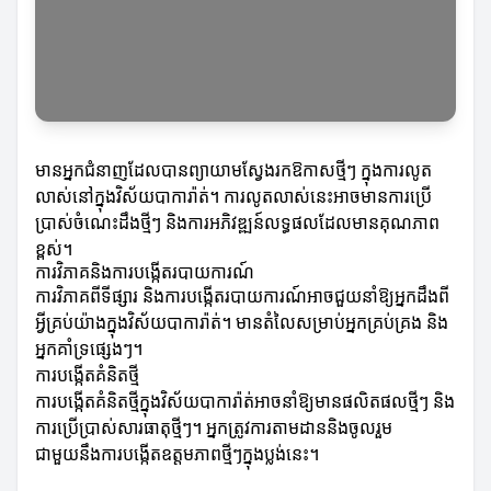
មានអ្នកជំនាញដែលបានព្យាយាមស្វែងរកឱកាសថ្មីៗ ក្នុងការលូត
លាស់នៅក្នុងវិស័យបាការ៉ាត់។ ការលូតលាស់នេះអាចមានការប្រើ
ប្រាស់ចំណេះដឹងថ្មីៗ និងការអភិវឌ្ឍន៍លទ្ធផលដែលមានគុណភាព
ខ្ពស់។
ការវិភាគនិងការបង្កើតរបាយការណ៍
ការវិភាគពីទីផ្សារ និងការបង្កើតរបាយការណ៍អាចជួយនាំឱ្យអ្នកដឹងពី
អ្វីគ្រប់យ៉ាងក្នុងវិស័យបាការ៉ាត់។ មានតំលៃសម្រាប់អ្នកគ្រប់គ្រង និង
អ្នកគាំទ្រផ្សេងៗ។
ការបង្កើតគំនិតថ្មី
ការបង្កើតគំនិតថ្មីក្នុងវិស័យបាការ៉ាត់អាចនាំឱ្យមានផលិតផលថ្មីៗ និង
ការប្រើប្រាស់សារធាតុថ្មីៗ។ អ្នកត្រូវការតាមដាននិងចូលរួម
ជាមួយនឹងការបង្កើតឧត្តមភាពថ្មីៗក្នុងប្លង់នេះ។