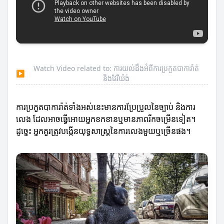
Watch Video related to: ការយល់ដឹងអំពីការប្រកួតបាការ៉ាត់
▶
និងវែរីយ៉ង់
ការប្រកួតបាការ៉ាត់ទាំងអស់នេះមានការប្រែប្រួលនៃច្បាប់ និងការ
លេង ដែលអាចធ្វើអោយអ្នកខកខានឬមានភាពរីកចម្រើនទៀត។
ដូច្នេះ អ្នកគួរត្រូវបង្កើនយុទ្ធសាស្ត្រនៃការលេងមួយឬច្រើនផង។