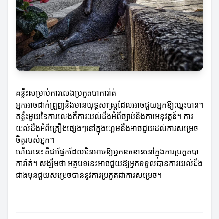
គន្លឹះសម្រាប់ការលេងប្រកួតបាការ៉ាត់
អ្នកអាចដាក់ព្រួញនិងមានយុទ្ធសាស្ត្រដែលអាចជួយអ្នកឱ្យឈ្នះបាន។
គន្លឹះមួយនៃការលេងគឺការយល់ដឹងអំពីច្បាប់និងការអនុវត្តន៍។ ការ
យល់ដឹងអំពីគ្រឿងផ្សេងៗនៅក្នុងហ្គេមនឹងអាចជួយដល់ការសម្រេច
ចិត្តរបស់អ្នក។
ហើយនេះ គឺជាផ្នែកដែលមិនអាចឱ្យអ្នកខកខាននៅក្នុងការប្រកួតបា
ការ៉ាត់។ សង្ឃឹមថា អត្ថបទនេះអាចជួយឱ្យអ្នកទទួលបានការយល់ដឹង
ជាងមុនជួយសម្រេចបាននូវការប្រកួតជាការសម្រេច។