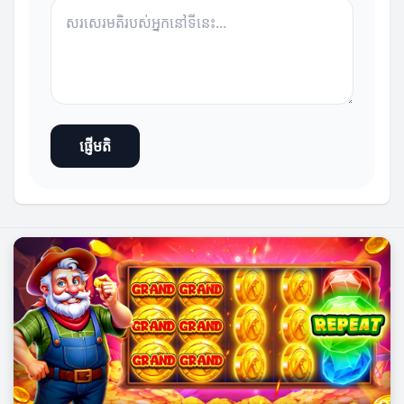
ផ្ញើមតិ