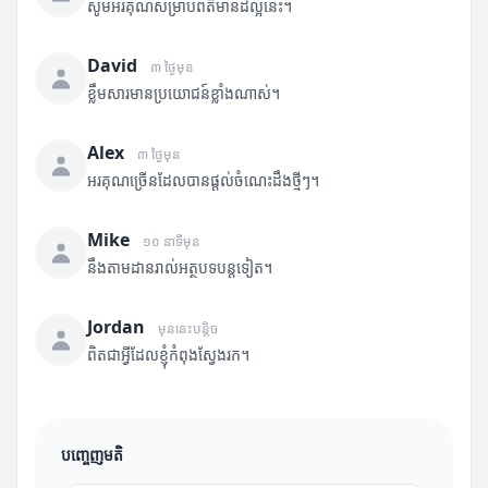
សូមអរគុណសម្រាប់ព័ត៌មានដ៏ល្អនេះ។
David
៣ ថ្ងៃមុន
ខ្លឹមសារមានប្រយោជន៍ខ្លាំងណាស់។
Alex
៣ ថ្ងៃមុន
អរគុណច្រើនដែលបានផ្តល់ចំណេះដឹងថ្មីៗ។
Mike
១០ នាទីមុន
នឹងតាមដានរាល់អត្ថបទបន្តទៀត។
Jordan
មុននេះបន្តិច
ពិតជាអ្វីដែលខ្ញុំកំពុងស្វែងរក។
បញ្ចេញមតិ