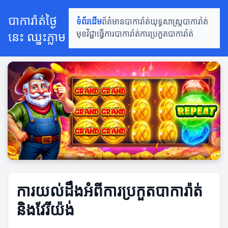
បាការ៉ាត់ថ្ងៃ
ទំព័រដើម
ព័ត៌មានបាការ៉ាត់
យុទ្ធសាស្ត្របាការ៉ាត់
នេះ ឈ្នះភ្លាម
មុខវិជ្ជាធ្វើការបាការ៉ាត់
ការប្រកួតបាការ៉ាត់
ការយល់ដឹងអំពីការប្រកួតបាការ៉ាត់
និងវែរីយ៉ង់