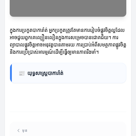
ក្នុងការប្រកួតបាការ៉ាត់ អ្នកប្រកួតត្រូវតែមានការរៀបចំផ្លូវចិត្តល្អដែល
អាចជួយពួកគេល្បឿនលឿនក្នុងការសម្រេចបានជោគជ័យ។ ការ
ព្យាបាលផ្លូវចិត្តអាចអនុវត្តបានតាមរយៈការប្រាប់អំពីសមត្ថភាពផ្លូវចិត្ត
និងការប្រើប្រាស់អារម្មណ៍ដើម្បីធ្វើឲ្យមានភាពរឹងមាំ។
📰
យុទ្ធសាស្ត្របាការ៉ាត់
មុន