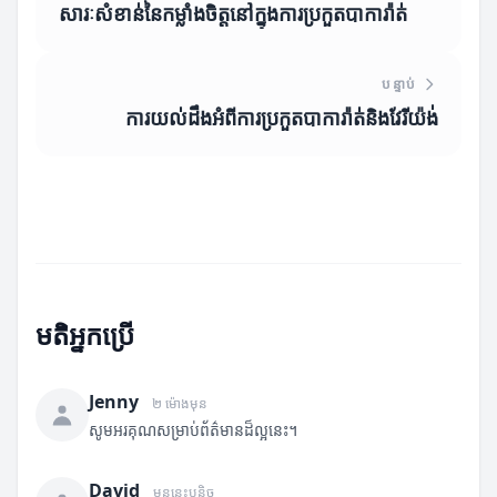
សារៈសំខាន់នៃកម្លាំងចិត្តនៅក្នុងការប្រកួតបាការ៉ាត់
បន្ទាប់
ការយល់ដឹងអំពីការប្រកួតបាការ៉ាត់និងវែរីយ៉ង់
មតិអ្នកប្រើ
Jenny
២ ម៉ោងមុន
សូមអរគុណសម្រាប់ព័ត៌មានដ៏ល្អនេះ។
David
មុននេះបន្តិច