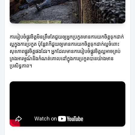
ការរៀបចំផ្លូវចិត្តមិនត្រឹមតែជួយឲ្យអ្នកប្រកួតមានការយកចិត្តទុកដាក់
ល្អក្នុងការប្រកួត ប៉ុន្តែវាក៏ជួយឲ្យមានការយកចិត្តទុកដាក់ល្អចំពោះ
សុខភាពផ្លូវចិត្តផងដែរ។ អ្នកដែលមានការរៀបចំផ្លូវចិត្តល្អអាចគ្រប់
គ្រងអារម្មណ៍និងកំណត់គោលដៅក្នុងការប្រកួតបានយ៉ាងមាន
ប្រសិទ្ធភាព។