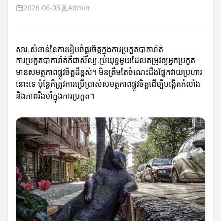
2026-06-03
Admin
សារៈសំខាន់នៃការរៀបចំផ្លូវចិត្តក្នុងការប្រកួតបាការ៉ាត់
ការប្រកួតបាការ៉ាត់គឺជាសិល្បៈប្រយុទ្ធមួយដែលតម្រូវឲ្យអ្នកប្រកួត
មានសមត្ថភាពផ្លូវចិត្តដ៏ខ្ពស់។ មិនត្រឹមតែចំណេះដឹងផ្នែកវាយប្រហារ
នោះទេ ប៉ុន្តែក៏ត្រូវការប្រើប្រាស់សមត្ថភាពផ្លូវចិត្តដើម្បីបង្កើតកំលាំង
និងភាពរឹងមាំក្នុងការប្រកួត។