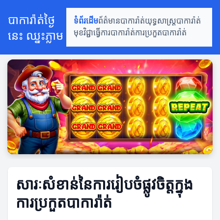
បាការ៉ាត់ថ្ងៃ
ទំព័រដើម
ព័ត៌មានបាការ៉ាត់
យុទ្ធសាស្ត្របាការ៉ាត់
នេះ ឈ្នះភ្លាម
មុខវិជ្ជាធ្វើការបាការ៉ាត់
ការប្រកួតបាការ៉ាត់
សារៈសំខាន់នៃការរៀបចំផ្លូវចិត្តក្នុង
ការប្រកួតបាការ៉ាត់