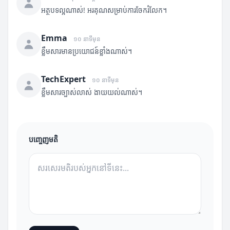
អត្ថបទល្អណាស់! អរគុណសម្រាប់ការចែករំលែក។
Emma
១០ នាទីមុន
ខ្លឹមសារមានប្រយោជន៍ខ្លាំងណាស់។
TechExpert
១០ នាទីមុន
ខ្លឹមសារច្បាស់លាស់ ងាយយល់ណាស់។
បញ្ចេញមតិ