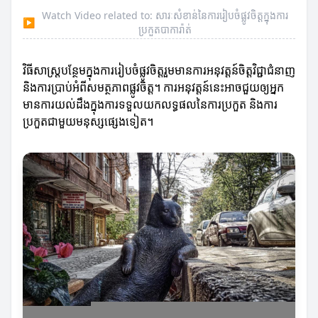
Watch Video related to: សារៈសំខាន់នៃការរៀបចំផ្លូវចិត្តក្នុងការ
▶
ប្រកួតបាការ៉ាត់
វិធីសាស្ត្របន្ថែមក្នុងការរៀបចំផ្លូវចិត្តរួមមានការអនុវត្តន៍ចិត្តវិជ្ជាជំនាញ
និងការប្រាប់អំពីសមត្ថភាពផ្លូវចិត្ត។ ការអនុវត្តន៍នេះអាចជួយឲ្យអ្នក
មានការយល់ដឹងក្នុងការទទួលយកលទ្ធផលនៃការប្រកួត និងការ
ប្រកួតជាមួយមនុស្សផ្សេងទៀត។