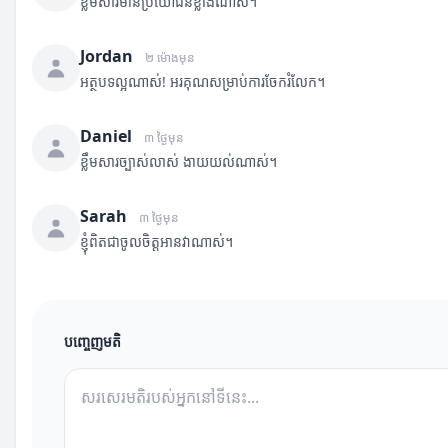
ខ្លឹមសារមានប្រយោជន៍ខ្លាំងណាស់។
Jordan
២ ម៉ោងមុន
អត្ថបទល្អណាស់! អរគុណសម្រាប់ការចែករំលែក។
Daniel
៣ ថ្ងៃមុន
ខ្លឹមសារច្បាស់លាស់ ងាយយល់ណាស់។
Sarah
៣ ថ្ងៃមុន
ខ្ញុំពិតជាចូលចិត្តអានវាណាស់។
បញ្ចេញមតិ