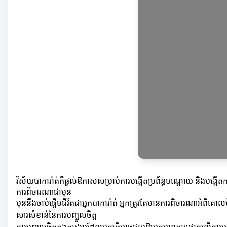
វិស័យបាការ៉ាត់ក៏ផ្តល់ឱកាសសម្រាប់ការបង្កើតប្រព័ន្ធបណ្តោយ និងបង
ការពិចារណាជាមុន
មុននឹងចាប់ផ្តើមជីវិតជាអ្នកបាការ៉ាត់ អ្នកត្រូវតែមានការពិចារណាអំ
សារសំខាន់នៃការបញ្ចូលចិត្ត