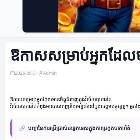
ឱកាសសម្រាប់អ្នកដែលមាន
2026-05-31
Admin
ឱកាសសម្រាប់អ្នកដែលមានចិត្តជំនាញក្នុងវិស័យបាការ៉ាត់
វិស័យបាការ៉ាត់កំពុងមានការពេញនិយមខ្ពស់នៅក្នុងសង្គមបច្ចុប្បន្ន។ អ
🔗
បញ្ហានៃការប្រើប្រាស់បច្ចេកទេសក្នុងការប្រកួតបាការ៉ាត់