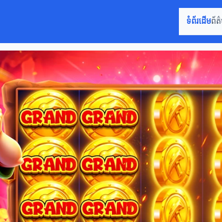
ទំព័រដើម
ព័ត