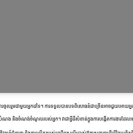
្កើតការចូលរួមជាមួយអ្នកដទៃ។ ការទទួលបានបទពិសោធន៍ជាច្រើនអាចជួយអោយអ្នកអ
ពីគោលបំណង និងចំណង់ចំណូលរបស់អ្នក។ វាជាអ្វីដ៏សំខាន់ក្នុងការបង្កើតការង