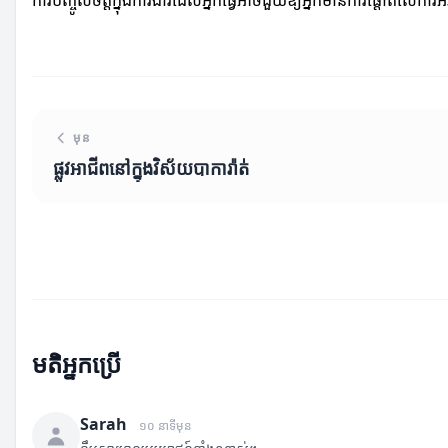
ការបញ្ចូលចិត្តក្នុងការងារដែលអ្នកធ្វើអាចជួយឱ្យអ្នកមានការផ្តោតលើការ
មុន
ផ្លូវអាជីពនៅក្នុងវិស័យបាការ៉ាត់
មតិអ្នកប្រើ
Sarah
១០ នាទីមុន