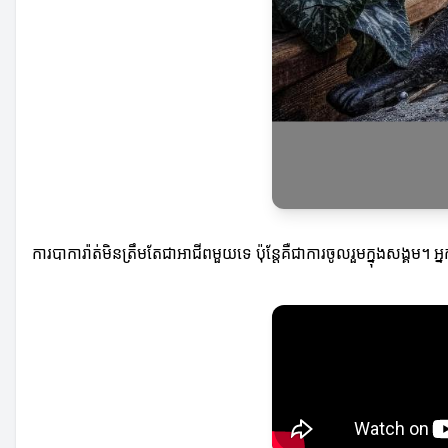
ការបាការ៉ាត់មិនត្រឹមតែជាអាជីពមួយទេ ប៉ុន្តែគឺជាការចូលរួមក្នុងសង