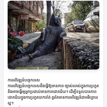
ការអភិវឌ្ឍន៍បច្ចេកទេស
ការអភិវឌ្ឍន៍បច្ចេកទេសនឹងធ្វើឱ្យមានភាព ច្បាស់លាស់ក្នុងការប្រកួត
និងអាចធ្វើឲ្យអ្នកប្រដាល់មានភាពជោគជ័យ។ ដើម្បីទទួលបានភាព
ជោគជ័យក្នុងការប្រកួតបាការ៉ាត់ គួរតែមានការអភិវឌ្ឍន៍ជាអធិប្បាយ
ល្អ។