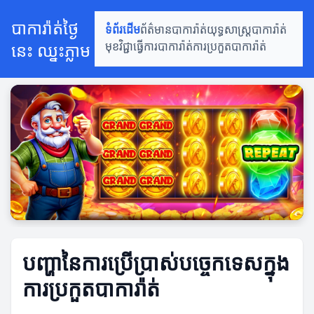
បាការ៉ាត់ថ្ងៃ
ទំព័រដើម
ព័ត៌មានបាការ៉ាត់
យុទ្ធសាស្ត្របាការ៉ាត់
នេះ ឈ្នះភ្លាម
មុខវិជ្ជាធ្វើការបាការ៉ាត់
ការប្រកួតបាការ៉ាត់
បញ្ហានៃការប្រើប្រាស់បច្ចេកទេសក្នុង
ការប្រកួតបាការ៉ាត់