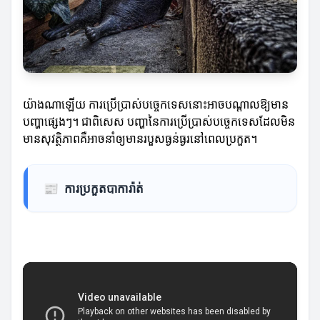
យ៉ាងណាឡើយ ការប្រើប្រាស់បច្ចេកទេសនោះអាចបណ្តាលឱ្យមាន
បញ្ហាផ្សេងៗ។ ជាពិសេស បញ្ហានៃការប្រើប្រាស់បច្ចេកទេសដែលមិន
មានសុវត្ថិភាពគឺអាចនាំឲ្យមានរបួសធ្ងន់ធ្ងរនៅពេលប្រកួត។
📰
ការប្រកួតបាការ៉ាត់