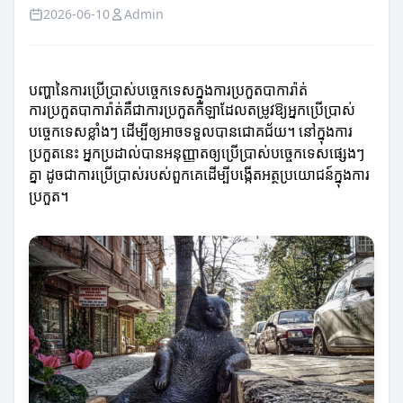
2026-06-10
Admin
បញ្ហានៃការប្រើប្រាស់បច្ចេកទេសក្នុងការប្រកួតបាការ៉ាត់
ការប្រកួតបាការ៉ាត់គឺជាការប្រកួតកីឡាដែលតម្រូវឱ្យអ្នកប្រើប្រាស់
បច្ចេកទេសខ្លាំងៗ ដើម្បីឲ្យអាចទទួលបានជោគជ័យ។ នៅក្នុងការ
ប្រកួតនេះ អ្នកប្រដាល់បានអនុញ្ញាតឲ្យប្រើប្រាស់បច្ចេកទេសផ្សេងៗ
គ្នា ដូចជាការប្រើប្រាស់របស់ពួកគេដើម្បីបង្កើតអត្ថប្រយោជន៍ក្នុងការ
ប្រកួត។