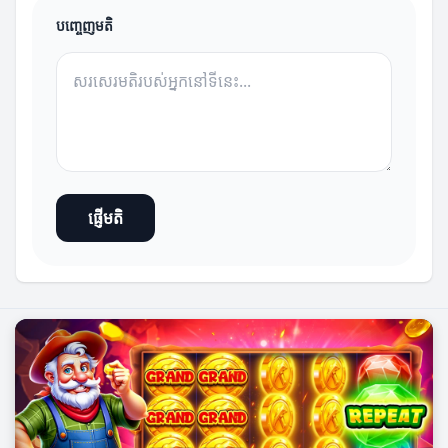
បញ្ចេញមតិ
ផ្ញើមតិ