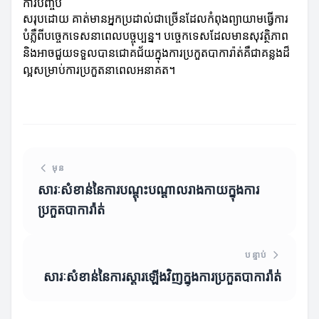
ការបញ្ចប់
សរុបដោយ គាត់មានអ្នកប្រដាល់ជាច្រើនដែលកំពុងព្យាយាមធ្វើការ
បំភ្លឺពីបច្ចេកទេសនាពេលបច្ចុប្បន្ន។ បច្ចេកទេសដែលមានសុវត្ថិភាព
និងអាចជួយទទួលបានជោគជ័យក្នុងការប្រកួតបាការ៉ាត់គឺជាគន្លងដ៏
ល្អសម្រាប់ការប្រកួតនាពេលអនាគត។
មុន
សារៈសំខាន់នៃការបណ្ដុះបណ្ដាលរាងកាយក្នុងការ
ប្រកួតបាការ៉ាត់
បន្ទាប់
សារៈសំខាន់នៃការស្តារឡើងវិញក្នុងការប្រកួតបាការ៉ាត់