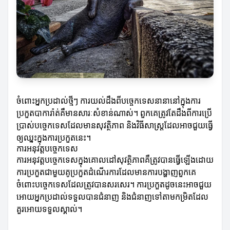
ចំពោះអ្នកប្រដាល់ថ្មីៗ ការយល់ដឹងពីបច្ចេកទេសនានានៅក្នុងការ
ប្រកួតបាការ៉ាត់គឺមានសារៈសំខាន់ណាស់។ ពួកគេត្រូវតែដឹងពីការប្រើ
ប្រាស់បច្ចេកទេសដែលមានសុវត្ថិភាព និងវិធីសាស្ត្រដែលអាចជួយធ្វើ
ឲ្យឈ្នះក្នុងការប្រកួតនេះ។
ការអនុវត្តបច្ចេកទេស
ការអនុវត្តបច្ចេកទេសក្នុងគោលដៅសុវត្ថិភាពគឺត្រូវបានធ្វើឡើងដោយ
ការប្រកួតជាមួយគូប្រកួតដំណើរការដែលមានការបង្ហាញពួកគេ
ចំពោះបច្ចេកទេសដែលត្រូវបានសរសេរ។ ការប្រកួតដូចនេះអាចជួយ
អោយអ្នកប្រដាល់ទទួលបានជំនាញ និងជំនាញទៅតាមកម្រិតដែល
គួរអោយទទួលស្គាល់។