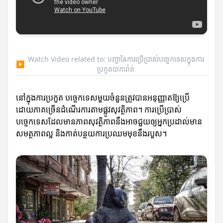
Watch Video related to: បញ្ហានៃការប្រើប្រាស់បច្ចេកទេសក្នុងការ
▶
ប្រកួតបាការ៉ាត់
នៅក្នុងការប្រកួត បច្ចេកទេសមួយចំនួនត្រូវបានអនុញ្ញាតឱ្យប្រើ
ដោយភាគច្រើនដំណើរការតាមផ្លូវសុវត្ថិភាព។ ការប្រើប្រាស់
បច្ចេកទេសដែលមានភាពសុវត្ថិភាពនឹងអាចជួយឲ្យអ្នកប្រដាល់មាន
សមត្ថភាពល្អ និងកាត់បន្ថយការប្រឈមមុខនឹងរបួស។