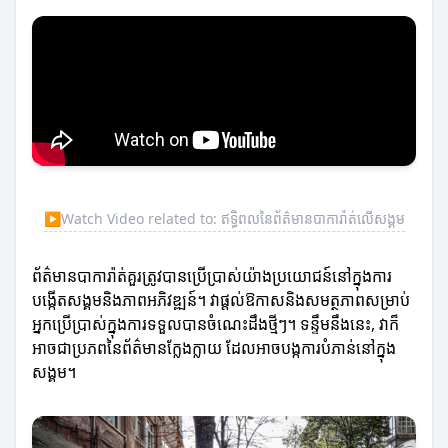
▶
Watch Video related to: ឥទ្ធិពលនៃព័ត៌មានបាការ៉ាត់លើសង្គម
ព័ត៌មានបាការ៉ាត់គួរត្រូវបានប្រើប្រាស់យ៉ាងប្រយោជន៍នៅក្នុងការ
បង្កើតសង្គមនិងភាពអភិវឌ្ឍន៍។ វាផ្តល់ឱកាសនិងសមត្ថភាពសម្រាប់
អ្នកប្រើប្រាស់ក្នុងការទទួលបានចំណេះដឹងថ្មីៗ។ ទន្ទឹមនឹងនេះ, វាក៏
អាចជាប្រភពនៃព័ត៌មានក្លែងក្លាយ ដែលអាចបង្កការបំភាន់នៅក្នុង
សង្គម។