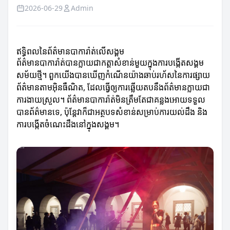
2026-06-29
Admin
ឥទ្ធិពលនៃព័ត៌មានបាការ៉ាត់លើសង្គម
ព័ត៌មានបាការ៉ាត់បានក្លាយជាកត្តាសំខាន់មួយក្នុងការបង្កើតសង្គម
សម័យថ្មី។ ពួកយើងបានឃើញកំណើនយ៉ាងឆាប់រហ័សនៃការផ្សាយ
ព័ត៌មានតាមអ៊ិនធឺណិត, ដែលធ្វើឲ្យការឆ្លើយតបនឹងព័ត៌មានក្លាយជា
ការងាយស្រួល។ ព័ត៌មានបាការ៉ាត់មិនត្រឹមតែជាគន្លងអោយទទួល
បានព័ត៌មានទេ, ប៉ុន្តែវាក៏ជាអត្ថបទសំខាន់សម្រាប់ការយល់ដឹង និង
ការបង្កើតចំណេះដឹងនៅក្នុងសង្គម។