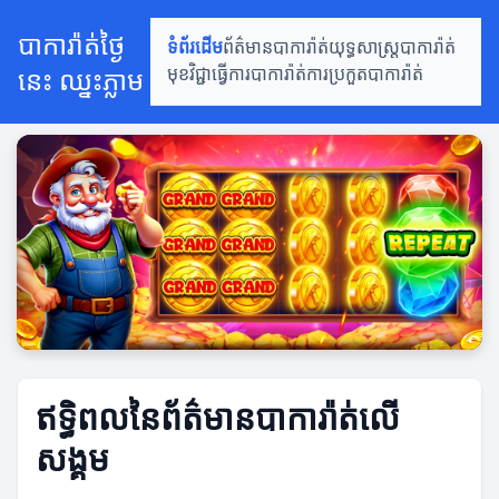
បាការ៉ាត់ថ្ងៃ
ទំព័រដើម
ព័ត៌មានបាការ៉ាត់
យុទ្ធសាស្ត្របាការ៉ាត់
នេះ ឈ្នះភ្លាម
មុខវិជ្ជាធ្វើការបាការ៉ាត់
ការប្រកួតបាការ៉ាត់
ឥទ្ធិពលនៃព័ត៌មានបាការ៉ាត់លើ
សង្គម