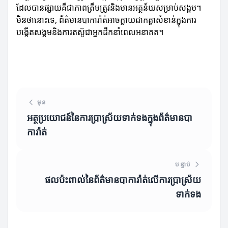
ដែលបានផ្សាយគឺជាភាពត្រឹមត្រូវនិងមានអត្ថន័យសម្រាប់សង្គម។
មិនថានោះទេ, ព័ត៌មានបាការ៉ាត់អាចក្លាយជាកត្តាសំខាន់ក្នុងការ
បង្កើតសង្គមនិងការតស៊ូជាអ្នកដឹកនាំពេលអនាគត។
មុន
អត្ថប្រយោជន៍នៃការប្រាស្រ័យទាក់ទងក្នុងព័ត៌មានបា
ការ៉ាត់
បន្ទាប់
ផលប៉ះពាល់នៃព័ត៌មានបាការ៉ាត់លើការប្រាស្រ័យ
ទាក់ទង