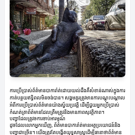
ការប្រើប្រាស់ព័ត៌មានបាការ៉ាត់ដោយយល់ដឹងគឺសំខាន់ណាស់ក្នុងការ
កាត់បន្ថយឥទ្ធិពលមិនចង់បាន។ សង្គមគួរត្រូវមានការបណ្តុះបណ្តាល
អំពីការប្រើប្រាស់ព័ត៌មានយ៉ាងស្វ័យប្រវត្តិ ដើម្បីជួយអ្នកប្រើប្រាស់
កំណត់ត្រាព័ត៌មានដែលត្រឹមត្រូវនិងមានភាពសុវត្ថិភាព។
បញ្ហាដែលត្រូវចការចាប់អារម្មណ៍
ដូចដែលលោកអ្នកឃើញ, ព័ត៌មានបាការ៉ាត់មានអត្ថប្រយោជន៍និង
បញ្ហាជាច្រើន។ យើងត្រូវតែបង្កើតយុទ្ធសាស្ត្រដើម្បីធានាថាព័ត៌មាន