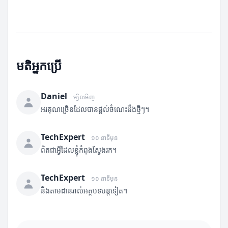
មតិអ្នកប្រើ
Daniel
ម្សិលមិញ
អរគុណច្រើនដែលបានផ្តល់ចំណេះដឹងថ្មីៗ។
TechExpert
១០ នាទីមុន
ពិតជាអ្វីដែលខ្ញុំកំពុងស្វែងរក។
TechExpert
១០ នាទីមុន
នឹងតាមដានរាល់អត្ថបទបន្តទៀត។