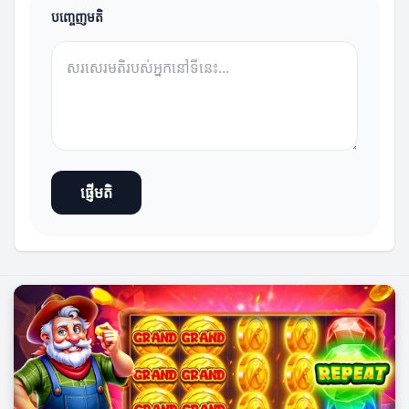
បញ្ចេញមតិ
ផ្ញើមតិ