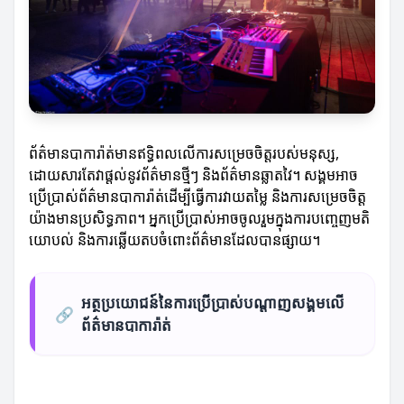
ព័ត៌មានបាការ៉ាត់មានឥទ្ធិពលលើការសម្រេចចិត្តរបស់មនុស្ស,
ដោយសារតែវាផ្តល់នូវព័ត៌មានថ្មីៗ និងព័ត៌មានឆ្លាតវៃ។ សង្គមអាច
ប្រើប្រាស់ព័ត៌មានបាការ៉ាត់ដើម្បីធ្វើការវាយតម្លៃ និងការសម្រេចចិត្ត
យ៉ាងមានប្រសិទ្ធភាព។ អ្នកប្រើប្រាស់អាចចូលរួមក្នុងការបញ្ចេញមតិ
យោបល់ និងការឆ្លើយតបចំពោះព័ត៌មានដែលបានផ្សាយ។
អត្ថប្រយោជន៍នៃការប្រើប្រាស់បណ្តាញសង្គមលើ
🔗
ព័ត៌មានបាការ៉ាត់