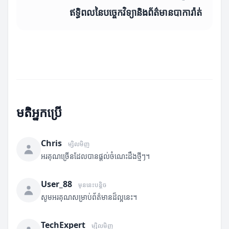
ឥទ្ធិពលនៃបច្ចេកវិទ្យានិងព័ត៌មានបាការ៉ាត់
មតិអ្នកប្រើ
Chris
ម្សិលមិញ
អរគុណច្រើនដែលបានផ្តល់ចំណេះដឹងថ្មីៗ។
User_88
មុននេះបន្តិច
សូមអរគុណសម្រាប់ព័ត៌មានដ៏ល្អនេះ។
TechExpert
ម្សិលមិញ