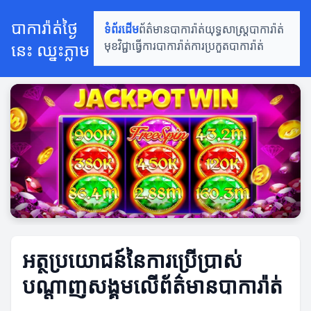
បាការ៉ាត់ថ្ងៃ
ទំព័រដើម
ព័ត៌មានបាការ៉ាត់
យុទ្ធសាស្ត្របាការ៉ាត់
នេះ ឈ្នះភ្លាម
មុខវិជ្ជាធ្វើការបាការ៉ាត់
ការប្រកួតបាការ៉ាត់
អត្ថប្រយោជន៍នៃការប្រើប្រាស់
បណ្តាញសង្គមលើព័ត៌មានបាការ៉ាត់