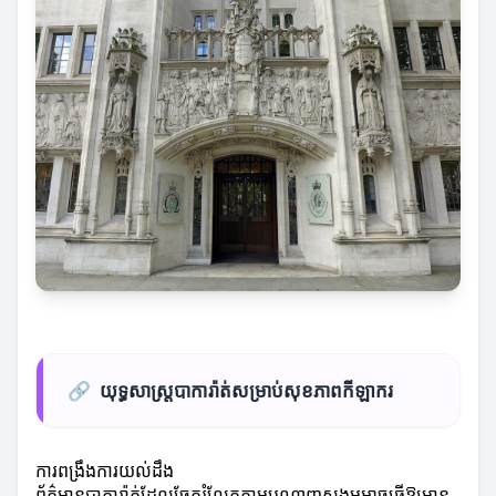
🔗
យុទ្ធសាស្ត្របាការ៉ាត់សម្រាប់សុខភាពកីឡាករ
ការពង្រឹងការយល់ដឹង
ព័ត៌មានបាការ៉ាត់ដែលចែករំលែកតាមបណ្តាញសង្គមអាចធ្វើឱ្យមាន