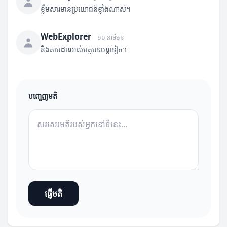
ខ្លឹមសារមានប្រយោជន៍ខ្លាំងណាស់។
WebExplorer
១០ នាទីមុន
នឹងតាមដានរាល់អត្ថបទបន្តទៀត។
បញ្ចេញមតិ
ផ្ញើមតិ