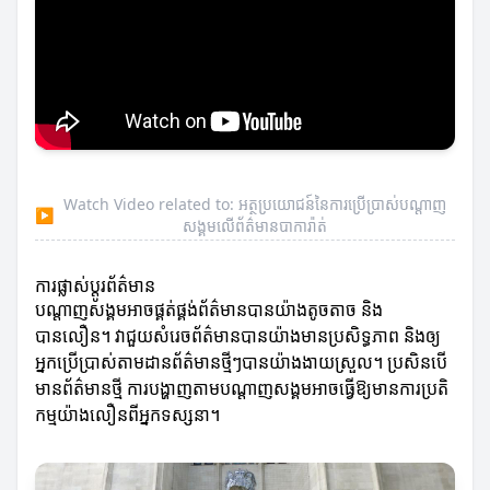
Watch Video related to: អត្ថប្រយោជន៍នៃការប្រើប្រាស់បណ្តាញ
▶
សង្គមលើព័ត៌មានបាការ៉ាត់
ការផ្លាស់ប្តូរព័ត៌មាន
បណ្តាញសង្គមអាចផ្គត់ផ្គង់ព័ត៌មានបានយ៉ាងតូចតាច និង
បានលឿន។ វាជួយសំរេចព័ត៌មានបានយ៉ាងមានប្រសិទ្ធភាព និងឲ្យ
អ្នកប្រើប្រាស់តាមដានព័ត៌មានថ្មីៗបានយ៉ាងងាយស្រួល។ ប្រសិនបើ
មានព័ត៌មានថ្មី ការបង្ហាញតាមបណ្តាញសង្គមអាចធ្វើឱ្យមានការប្រតិ
កម្មយ៉ាងលឿនពីអ្នកទស្សនា។