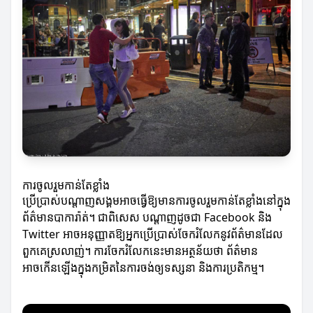
ការចូលរួមកាន់តែខ្លាំង
ប្រើប្រាស់បណ្តាញសង្គមអាចធ្វើឱ្យមានការចូលរួមកាន់តែខ្លាំងនៅក្នុង
ព័ត៌មានបាការ៉ាត់។ ជាពិសេស បណ្តាញដូចជា Facebook និង
Twitter អាចអនុញ្ញាតឱ្យអ្នកប្រើប្រាស់ចែករំលែកនូវព័ត៌មានដែល
ពួកគេស្រលាញ់។ ការចែករំលែកនេះមានអត្ថន័យថា ព័ត៌មាន
អាចកើនឡើងក្នុងកម្រិតនៃការចង់ឲ្យទស្សនា និងការប្រតិកម្ម។