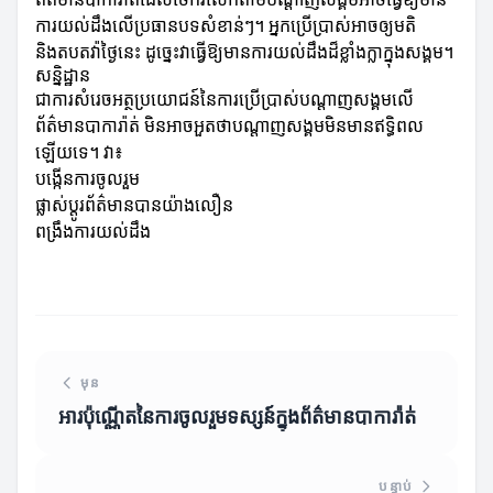
ការយល់ដឹងលើប្រធានបទសំខាន់ៗ។ អ្នកប្រើប្រាស់អាចឲ្យមតិ
និងតបតវ៉ាថ្ងៃនេះ ដូច្នេះវាធ្វើឱ្យមានការយល់ដឹងដ៏ខ្លាំងក្លាក្នុងសង្គម។
សន្និដ្ឋាន
ជាការសំរេចអត្ថប្រយោជន៍នៃការប្រើប្រាស់បណ្តាញសង្គមលើ
ព័ត៌មានបាការ៉ាត់ មិនអាចអួតថាបណ្តាញសង្គមមិនមានឥទ្ធិពល
ឡើយទេ។ វា៖
បង្កើនការចូលរួម
ផ្លាស់ប្តូរព័ត៌មានបានយ៉ាងលឿន
ពង្រឹងការយល់ដឹង
មុន
អារប៉ុណ្ណើតនៃការចូលរួមទស្សន៍ក្នុងព័ត៌មានបាការ៉ាត់
បន្ទាប់