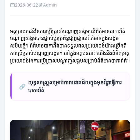
2026-06-22
Admin
អត្ថប្រយោជន៍នៃការប្រើប្រាស់បណ្តាញសង្គមលើព័ត៌មានបាការ៉ាត់
បណ្តាញសង្គមបានផ្លាស់ប្តូរប្រព័ន្ធផ្សព្វផ្សាយព័ត៌មានក្នុងសង្គម
សម័យថ្មី។ ព័ត៌មានបាការ៉ាត់បានទទួលផលប្រយោជន៍យ៉ាងច្រើនពី
ការប្រើប្រាស់បណ្តាញសង្គម។ នៅក្នុងអត្ថបទនេះ យើងនឹងពិនិត្យអត្ថ
ប្រយោជន៍នៃការប្រើប្រាស់បណ្តាញសង្គមសម្រាប់ព័ត៌មានបាការ៉ាត់។
យុទ្ធសាស្ត្រសម្រាប់ភាពជោគជ័យក្នុងមុខវិជ្ជាធ្វើការ
🔗
បាការ៉ាត់