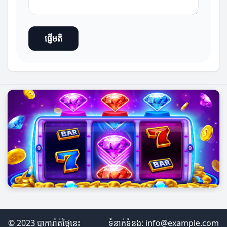
ផ្ញើមតិ
© 2023 បាការ៉ាត់ថ្ងៃនេះ
ទំនាក់ទំនង:
info@example.com