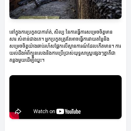
នៅក្នុងការប្រកួតបាការ៉ាត់, សិល្បៈនៃការធ្វើការសម្រេចចិត្តមាន
សារៈសំខាន់ជាងគេ។ អ្នកប្រកួតត្រូវតែអាចធ្វើការវាយតម្លៃនិង
សម្រេចចិត្តយ៉ាងឆាប់រហ័សផ្អែកលើស្ថានការណ៍ដែលកើតមាន។ ការ
យល់ដឹងអំពីក្បួនលេងនិងការប្រើប្រាស់យុទ្ធសាស្ត្រផ្សេងៗគ្នាគឺជា
គន្លងមួយដើម្បីឈ្នះ។