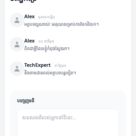
Alex
មុននេះបន្តិច
អត្ថបទល្អណាស់! អរគុណសម្រាប់ការចែករំលែក។
Alex
១០ នាទីមុន
ពិតជាអ្វីដែលខ្ញុំកំពុងស្វែងរក។
TechExpert
៣ ថ្ងៃមុន
នឹងតាមដានរាល់អត្ថបទបន្តទៀត។
បញ្ចេញមតិ