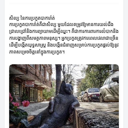
សិល្បៈនៃការប្រកួតបាការ៉ាត់
ការប្រកួតបាការ៉ាត់គឺជាសិល្បៈមួយដែលតម្រូវឱ្យមានការយល់ដឹង
ជ្រាលជ្រៅនិងការព្យាយាមដើម្បីឈ្នះ។ គឺជាការការពារការលំបាកនិង
ការបង្ហាញពីសមត្ថភាពមនុស្ស។ អ្នកប្រកួតត្រូវការពេលវេលាជាច្រើន
ដើម្បីបង្កើតយុទ្ធសាស្ត្រ និងបង្កើនជំនាញសម្រាប់ការប្រកួតផ្តល់ឱ្យនូវ
ភាពសម្រេចចិត្តនៅក្នុងការប្រកួត។