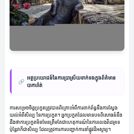
អត្ថប្រយោជន៍នៃការប្រាស្រ័យទាក់ទងក្នុងព័ត៌មាន
🔗
បាការ៉ាត់
ការសម្រេចចិត្តប្រកួតត្រូវបានពិគ្រោះអំពីការពាក់ព័ន្ធនឹងការស្វែង
យល់អំពីសិល្បៈនៃការប្រកួត។ អ្នកប្រកួតដែលមានបទពិសោធន៍នឹង
ដឹងថាការប្រកួតមិនមែនត្រឹមតែជាហេតុការណ៍នៃការលេងវីដេអូទេ
ប៉ុន្តែវាក៏ជាសិល្បៈដែលត្រូវការការបញ្ជាក់ការនាំផ្លូវដ៏អស្ចារ្យ។