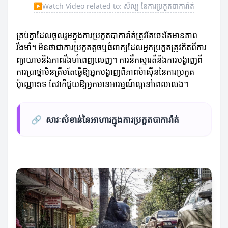
▶
Watch Video related to: សិល្បៈនៃការប្រកួតបាការ៉ាត់
គ្រប់គ្នាដែលចូលរួមក្នុងការប្រកួតបាការ៉ាត់ត្រូវតែចេះតែមានភាព
រឹងមាំ។ មិនថាជាការប្រកួតតូចឬធំពាក្យដែលអ្នកប្រកួតត្រូវគិតពីការ
ព្យាយាមនិងភាពរឹងមាំពេញលេញ។ ការនឹកស្មារតីនិងការបង្ហាញពី
ការប្រាថ្នាមិនត្រឹមតែធ្វើឱ្យអ្នកបង្ហាញពីភាពម៉ាស៊ីននៃការប្រកួត
ប៉ុណ្ណោះទេ តែវាក៏ជួយឱ្យអ្នកមានអារម្មណ៍ល្អនៅពេលលេង។
🔗
សារៈសំខាន់នៃអាហារក្នុងការប្រកួតបាការ៉ាត់