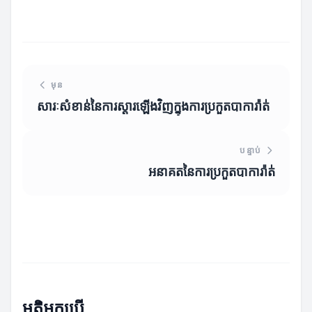
មុន
សារៈសំខាន់នៃការស្តារឡើងវិញក្នុងការប្រកួតបាការ៉ាត់
បន្ទាប់
អនាគតនៃការប្រកួតបាការ៉ាត់
មតិអ្នកប្រើ