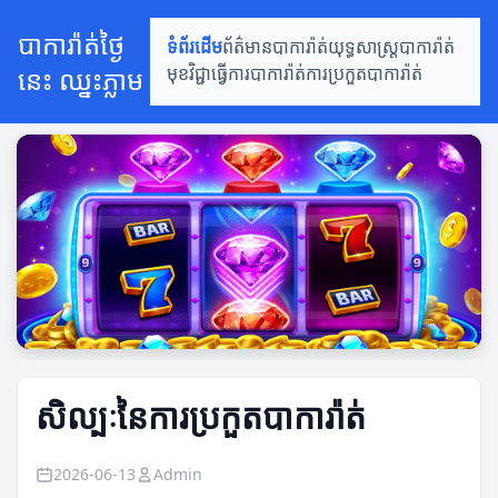
បាការ៉ាត់ថ្ងៃ
ទំព័រដើម
ព័ត៌មានបាការ៉ាត់
យុទ្ធសាស្ត្របាការ៉ាត់
នេះ ឈ្នះភ្លាម
មុខវិជ្ជាធ្វើការបាការ៉ាត់
ការប្រកួតបាការ៉ាត់
សិល្បៈនៃការប្រកួតបាការ៉ាត់
2026-06-13
Admin