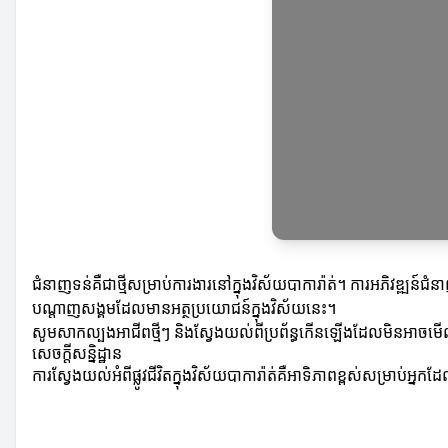
ជំនាញទន់គឺជាថ្មីសម្រាប់ការងារនៅក្នុងវិស័យបាការ៉ាត់។ ការអភិវឌ្ឍន៍
បណ្តាញសង្គមដែលមានអត្ថប្រយោជន៍ក្នុងវិស័យនេះ។
សូមសាកល្បងអាជីពថ្មីៗ និងស្វែងយល់ពីប្រព័ន្ធកើនឡើងដែលមិនអាចមើលរហ
សេចក្តីសន្និដ្ឋាន
ការស្វែងយល់អំពីផ្លូវជីវិតក្នុងវិស័យបាការ៉ាត់គឺអាទិភាពខ្ពស់សម្រាប