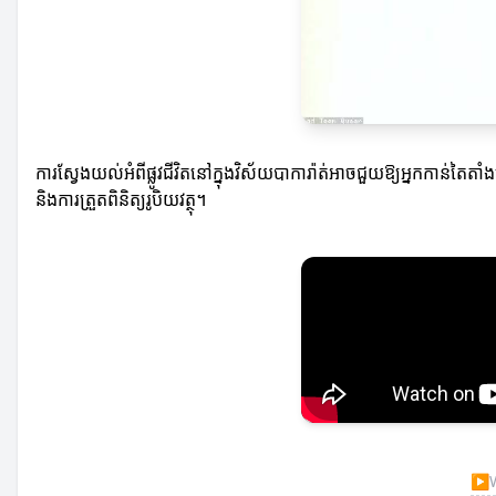
ការស្វែងយល់អំពីផ្លូវជីវិតនៅក្នុងវិស័យបាការ៉ាត់អាចជួយឱ្យអ្នកកាន
និងការត្រួតពិនិត្យរូបិយវត្ថុ។
▶
W