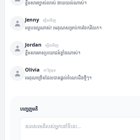
ខ្លឹមសារច្បាស់លាស់ ងាយយល់ណាស់។
Jenny
ម្សិលមិញ
អត្ថបទល្អណាស់! អរគុណសម្រាប់ការចែករំលែក។
Jordan
ម្សិលមិញ
ខ្លឹមសារមានប្រយោជន៍ខ្លាំងណាស់។
Olivia
៣ ថ្ងៃមុន
អរគុណច្រើនដែលបានផ្តល់ចំណេះដឹងថ្មីៗ។
បញ្ចេញមតិ