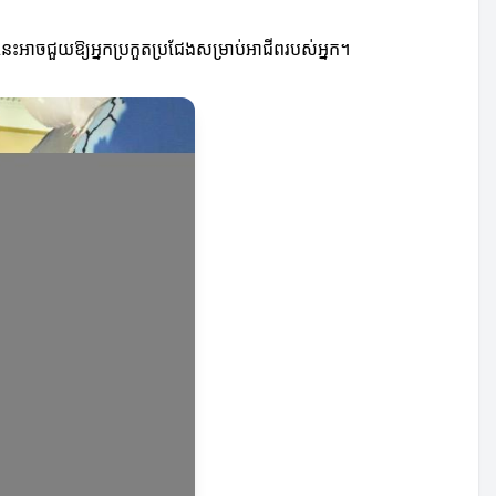
យនេះអាចជួយឱ្យអ្នកប្រកួតប្រជែងសម្រាប់អាជីពរបស់អ្នក។