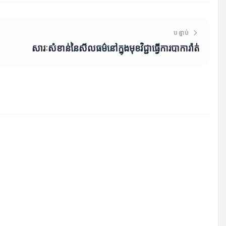
បន្ទាប់
សារៈសំខាន់នៃសីលធម៌នៅក្នុងមុខវិជ្ជាធ្វើការបាការ៉ាត់