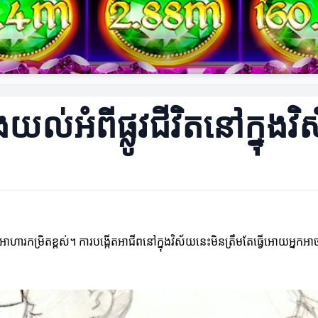
ល់អំពីផ្លូវជីវិតនៅក្នុងវិ
ែកអាហារកម្រិតខ្ពស់។ ការបង្កើតអាជីពនៅក្នុងវិស័យនេះមិនត្រឹមតែធ្វើអោយអ្នកអ