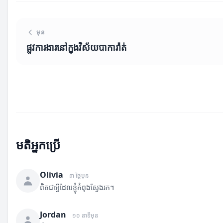
មុន
ផ្លូវការងារនៅក្នុងវិស័យបាការ៉ាត់
មតិអ្នកប្រើ
Olivia
៣ ថ្ងៃមុន
ពិតជាអ្វីដែលខ្ញុំកំពុងស្វែងរក។
Jordan
១០ នាទីមុន