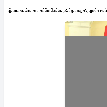
ធ្វើរបាយការណ៍ជាក់លាក់អំពីអាជីពនិងទម្រង់ចិត្តរបស់អ្នកឱ្យច្បាស់។ កា