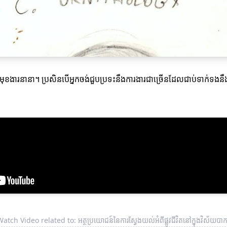
់តៃតាំងមុខងារនានា។ ប្រសិនបើអ្នកចង់ជួបប្រទះនឹងការងារជាច្រើនដែលជាប់ទាក
atch Video related to: អត្ថប្រយោជន៍នៃការស្វែងយល់អំពីផ្លូវជីវិតនៅក្នុងវិស័យបាកា