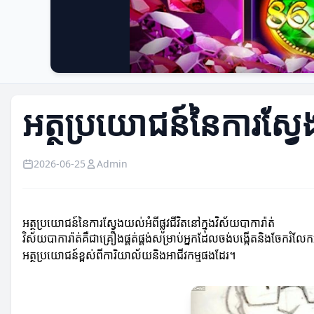
អត្ថប្រយោជន៍នៃការស្វែងយ
2026-06-25
Admin
អត្ថប្រយោជន៍នៃការស្វែងយល់អំពីផ្លូវជីវិតនៅក្នុងវិស័យបាការ៉ាត់
វិស័យបាការ៉ាត់គឺជាគ្រឿងផ្គត់ផ្គង់សម្រាប់អ្នកដែលចង់បង្កើតនិងចែករំល
អត្ថប្រយោជន៍ខ្ពស់ពីការិយាល័យនិងអាជីវកម្មផងដែរ។