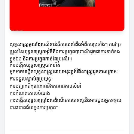
យុទ្ធសាស្ត្រមួយដែលសំខាន់គឺការយល់ដឹងអំពីការប្រឆាំង។ ការប្រែ
ប្រួលនៃយុទ្ធសាស្ត្រកម្មវិធីនិងការប្រកួតបាពាណ័ដូចជាការទាក់ទង
ខ្លួនឯង និងការប្រកួតកាន់តែប្រសើរ។
ការបង្កើតយុទ្ធសាស្ត្របាការ៉ាត់
អ្នកអាចបង្កើតយុទ្ធសាស្ត្រដោយអនុវត្តន៍វិធីសាស្ត្រដូចខាងក្រោម:
ការទទួលស្គាល់គូប្រយុទ្ធ
ការបញ្ជាក់ពីគុណភាពនិងការពារតាមលំនាំ
ការកំណត់គោលបំណង
ការបង្កើតយុទ្ធសាស្ត្រដែលដំណើរការបានល្អនឹង​អាចជួយអ្នកទទួល
បានជោគជ័យក្នុងការប្រកួត។