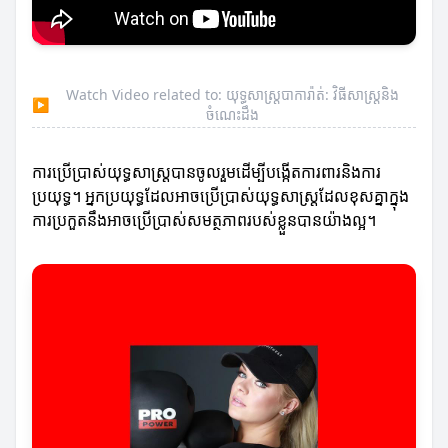
Watch Video related to: យុទ្ធសាស្ត្របាការ៉ាត់: វិធីសាស្ត្រនិង
▶
ចំណេះដឹង
ការប្រើប្រាស់យុទ្ធសាស្ត្របានចូលរួមដើម្បីបង្កើតការពារនិងការ
ប្រយុទ្ធ។ អ្នកប្រយុទ្ធដែលអាចប្រើប្រាស់យុទ្ធសាស្ត្រដែលខុសគ្នាក្នុង
ការប្រកួតនឹងអាចប្រើប្រាស់សមត្ថភាពរបស់ខ្លួនបានយ៉ាងល្អ។