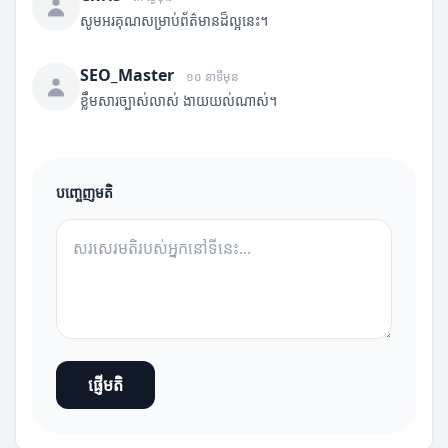
សូមអរគុណសម្រាប់ព័ត៌មានដ៏ល្អនេះ។
SEO_Master
១០ នាទីមុន
ខ្លឹមសារច្បាស់លាស់ ងាយយល់ណាស់។
បញ្ចេញមតិ
ផ្ញើមតិ