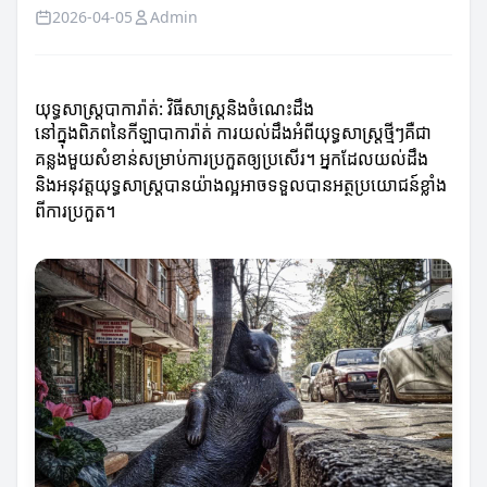
2026-04-05
Admin
យុទ្ធសាស្ត្របាការ៉ាត់: វិធីសាស្ត្រនិងចំណេះដឹង
នៅក្នុងពិភពនៃកីឡាបាការ៉ាត់ ការយល់ដឹងអំពីយុទ្ធសាស្ត្រថ្មីៗគឺជា​
គន្លងមួយសំខាន់​សម្រាប់ការប្រកួតឲ្យប្រសើរ។ អ្នកដែលយល់ដឹង
និងអនុវត្តយុទ្ធសាស្ត្របានយ៉ាងល្អអាចទទួលបានអត្ថប្រយោជន៍ខ្លាំង
ពីការប្រកួត។