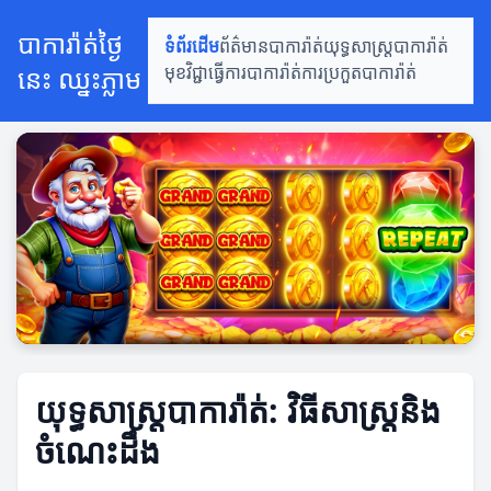
បាការ៉ាត់ថ្ងៃ
ទំព័រដើម
ព័ត៌មានបាការ៉ាត់
យុទ្ធសាស្ត្របាការ៉ាត់
នេះ ឈ្នះភ្លាម
មុខវិជ្ជាធ្វើការបាការ៉ាត់
ការប្រកួតបាការ៉ាត់
យុទ្ធសាស្ត្របាការ៉ាត់: វិធីសាស្ត្រនិង
ចំណេះដឹង