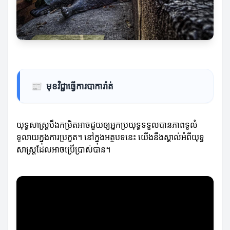
📰
មុខវិជ្ជាធ្វើការបាការ៉ាត់
យុទ្ធសាស្ត្របឹងកម្រិតអាចជួយឲ្យអ្នកប្រយុទ្ធទទួលបានភាពទូលំ
ទូលាយក្នុងការប្រកួត។ នៅក្នុងអត្ថបទនេះ យើងនឹងស្គាល់អំពីយុទ្ធ
សាស្ត្រដែលអាចប្រើប្រាស់បាន។