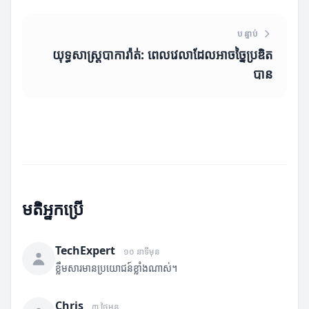
បន្ទាប់
យុទ្ធសាស្ត្របាការ៉ាត់: ពេលវេលាដែលអាចច្នៃប្រឌិត
បាន
មតិអ្នកប្រើ
TechExpert
១០ នាទីមុន
ខ្លឹមសារមានប្រយោជន៍ខ្លាំងណាស់។
Chris
៣ ថ្ងៃមុន