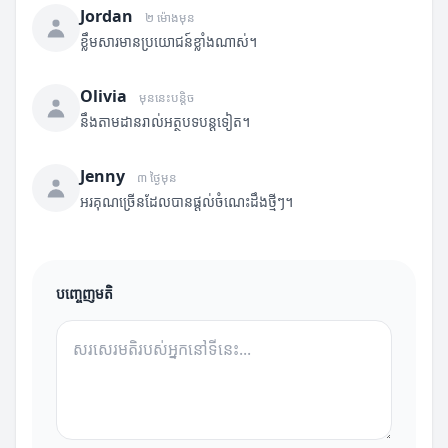
Jordan
២ ម៉ោងមុន
ខ្លឹមសារមានប្រយោជន៍ខ្លាំងណាស់។
Olivia
មុននេះបន្តិច
នឹងតាមដានរាល់អត្ថបទបន្តទៀត។
Jenny
៣ ថ្ងៃមុន
អរគុណច្រើនដែលបានផ្តល់ចំណេះដឹងថ្មីៗ។
បញ្ចេញមតិ