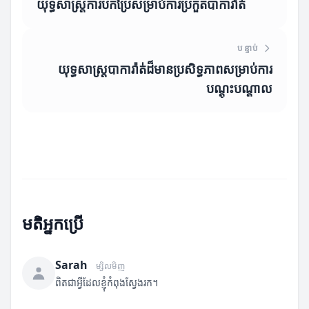
យុទ្ធសាស្ត្រ​ការបកប្រែ​សម្រាប់ការប្រកួតបាការ៉ាត់
បន្ទាប់
យុទ្ធសាស្ត្របាការ៉ាត់ដ៏មានប្រសិទ្ធភាពសម្រាប់ការ
បណ្តុះបណ្តាល
មតិអ្នកប្រើ
Sarah
ម្សិលមិញ
ពិតជាអ្វីដែលខ្ញុំកំពុងស្វែងរក។