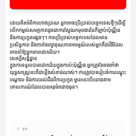
ដោយគិតអំពីការហាត់ប្រាណ អ្នកអាចប្រើប្រាស់បច្ចេកទេសថ្មីៗដើម្បី
លើកកម្ពស់សមត្ថភាពដូចជាការស្វែងរកមុខងារនៃកីឡាប៉ះប៉ុណ្ណឹង
និងការប្រកួតផ្សេងៗ។ ការប្រើប្រាស់បច្ចេកទេសដែលមាន
ប្រសិទ្ធភាព និងការថែរក្សាគុណភាពអារម្មណ៍របស់អ្នកគឺជាវិធីដែល
អាចនាំឱ្យអ្នកមានជោគជ័យ។
សេចក្ដីសន្និដ្ឋាន
ក្នុងការទទួលបានជោគជ័យក្នុងការប៉ះប៉ុណ្ណឹង អ្នកត្រូវតែចងចាំថា
យុទ្ធសាស្ត្រនេះគឺជារឿងសំខាន់ណាស់។ ការត្រូវបានរៀបចំការបណ្តុះ
បណ្តាល និងការយល់ដឹងពីការប្រកួត មួយនេះបើយោងតាម
គោលការណ៍ដែលបានអនុម័តជាងមុន។
មុន