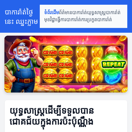
បាការ៉ាត់ថ្ងៃ
ទំព័រដើម
ព័ត៌មានបាការ៉ាត់
យុទ្ធសាស្ត្របាការ៉ាត់
នេះ ឈ្នះភ្លាម
មុខវិជ្ជាធ្វើការបាការ៉ាត់
ការប្រកួតបាការ៉ាត់
យុទ្ធសាស្ត្រដើម្បីទទួលបាន
ជោគជ័យក្នុងការប៉ះប៉ុណ្ណឹង