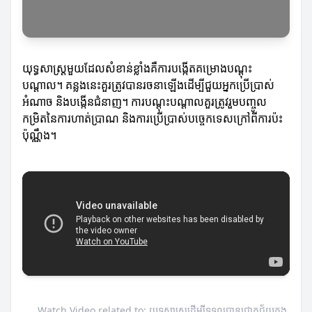
យុទ្ធសាស្ត្រមួយដែលសំខាន់ខ្លាំងគឺការបង្កើតគម្រោងបណ្តុះ
បណ្តាល។ គន្លងនេះគួរត្រូវបានរចនាឡើងដើម្បីជួយអ្នកប្រើប្រាស់
អំណាច និងបង្កើនជំនាញ។ ការបណ្តុះបណ្តាលគួរត្រូវរួមបញ្ចូល
កម្រិតនៃការហាត់ប្រាណ និងការប្រើប្រាស់បច្ចេកទេសក្រៅពីការប៉ះ
ប៉ុណ្ណឹង។
Watch Video related to: យុទ្ធសាស្ត្រដើម្បីទទួលបានជោគជ័យក្នុង