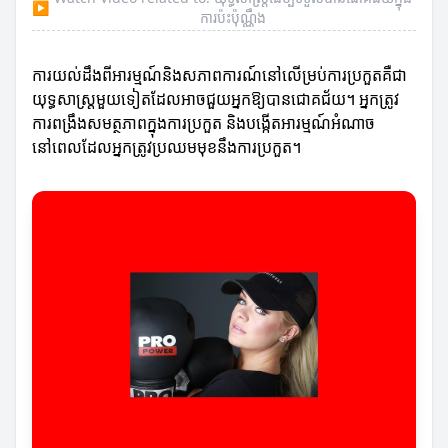
▶
ការប៉ះប៉ុណ្ណឹង
ការយល់ដឹងពីអារម្មណ៍និងសភាពការណ៍នៅលើម្រប់ការប្រកួតគឺជា
យុទ្ធសាស្ត្រមួយទៀតដែលអាចជួយអ្នកឱ្យបានជោគជ័យ។ អ្នកត្រូវ
ការពង្រឹងសមត្ថភាពក្នុងការប្រកួត និងបង្កើតអារម្មណ៍អំណាច
នៅពេលដែលអ្នកត្រូវប្រឈមមុខនឹងការប្រកួត។