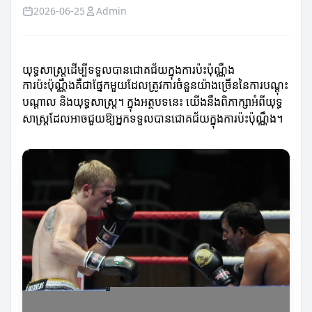
2026-06-25
Admin
យុទ្ធសាស្ត្រដើម្បីទទួលបានជោគជ័យក្នុងការប៉ះប៉ុណ្ណឹង
ការប៉ះប៉ុណ្ណឹងគឺជាផ្នែកមួយដែលត្រូវការចំនួនយ៉ាងច្រើននៃការបណ្តុះ
បណ្តាល និងយុទ្ធសាស្ត្រ។ ក្នុងអត្ថបទនេះ យើងនឹងពិភាក្សាអំពីយុទ្ធ
សាស្ត្រដែលអាចជួយឱ្យអ្នកទទួលបានជោគជ័យក្នុងការប៉ះប៉ុណ្ណឹង។