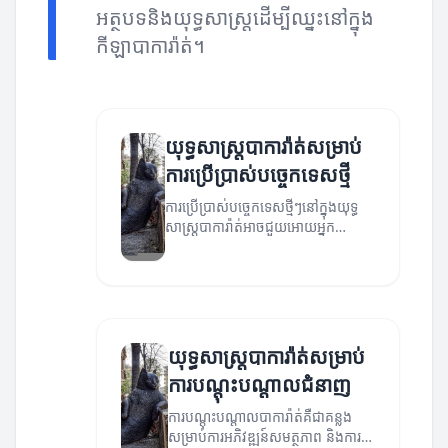
អត្ថបទនិងយុទ្ធសាស្ត្រដើម្បីឈ្នះនៅក្នុង
កីឡាបាការ៉ាត់។
យុទ្ធសាស្ត្របាការ៉ាត់សម្រាប់
ការប្រើប្រាស់បច្ចេកទេសថ្មី
ការប្រើប្រាស់បច្ចេកទេសថ្មីៗនៅក្នុងយុទ្ធ
សាស្ត្របាការ៉ាត់អាចជួយអោយអ្នក
អភិវឌ្ឍន៍សមត្ថភាពនិងកម្រិតសមត្ថភាព
របស់អ្នក។
យុទ្ធសាស្ត្របាការ៉ាត់សម្រាប់
ការបណ្តុះបណ្តាលជំនាញ
ការបណ្តុះបណ្តាលបាការ៉ាត់គឺជាគន្លង
សម្រាប់ការអភិវឌ្ឍន៍សមត្ថភាព និងការ