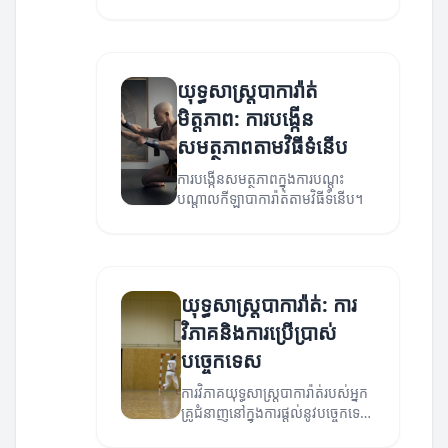
យុទ្ធសាស្ត្របាការ៉ាត់
មិត្តភាព: ការបង្កើន
សមត្ថភាពតាមវិធីទំនើប
ការបង្កើនសមត្ថភាពក្នុងការបណ្តុះ
បណ្តាលកីឡាបាការ៉ាត់តាមវិធីទំនើប។
យុទ្ធសាស្ត្របាការ៉ាត់: ការ
វិភាគនិងការប្រើប្រាស់
បច្ចេកទេស
ការវិភាគយុទ្ធសាស្ត្របាការ៉ាត់របស់អ្នក
គ្រូជំនាញនៅក្នុងការផ្តល់នូវបច្ចេកទេស
ថ្មីៗ។