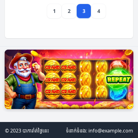
1
2
3
4
© 2023 បាការ៉ាត់ថ្ងៃនេះ
ទំនាក់ទំនង:
info@example.com