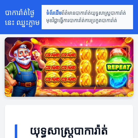
បាការ៉ាត់ថ្ងៃ
ទំព័រដើម
ព័ត៌មានបាការ៉ាត់
យុទ្ធសាស្ត្របាការ៉ាត់
នេះ ឈ្នះភ្លាម
មុខវិជ្ជាធ្វើការបាការ៉ាត់
ការប្រកួតបាការ៉ាត់
យុទ្ធសាស្ត្របាការ៉ាត់