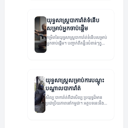
យុទ្ធសាស្ត្របាការ៉ាត់ទំនើប
សម្រាប់អ្នកចាប់ផ្តើម
កម្រិតនៃយុទ្ធសាស្ត្របាការ៉ាត់ទំនើបសម្រាប់
អ្នកចាប់ផ្តើម។ បញ្ចាក់ពីគន្លឹះសំខាន់ៗក្នុង
ការបណ្តុះបណ្តាល និងការអភិវឌ្ឍន៍
សមត្ថភាព។
យុទ្ធសាស្ត្រសម្រាប់ការបណ្តុះ
បណ្តាលបាការ៉ាត់
សិល្បៈបាការ៉ាត់គឺជាសិល្បៈប្រយុទ្ធដ៏មាន
ប្រជាប្រិយភាពនៅកម្ពុជា។ អត្ថបទនេះនឹង
ពិភាក្សាអំពីយុទ្ធសាស្ត្រដែលអាចជួយសមត្ថ
ភាពអ្នកបណ្តុះបណ្តាល។