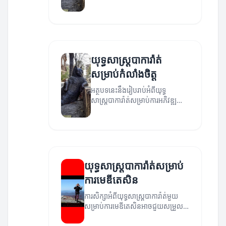
ពិសោធន៍សមត្ថភាពនៅក្នុងការប្រកួត។
យុទ្ធសាស្ត្របាការ៉ាត់
សម្រាប់កំលាំងចិត្ត
អត្ថបទនេះនឹងរៀបរាប់អំពីយុទ្ធ
សាស្ត្របាការ៉ាត់សម្រាប់ការអភិវឌ្ឍ
កំលាំងចិត្តរបស់អ្នក។
យុទ្ធសាស្ត្របាការ៉ាត់សម្រាប់
ការមេឌីតេសិន
ការសិក្សាអំពីយុទ្ធសាស្ត្របាការ៉ាត់មួយ
សម្រាប់ការមេឌីតេសិនអាចជួយសម្រួល
នូវការអភិវឌ្ឍន៍ផ្នែកចិត្តវិជ្ជាជីវៈរបស់អ្នក។