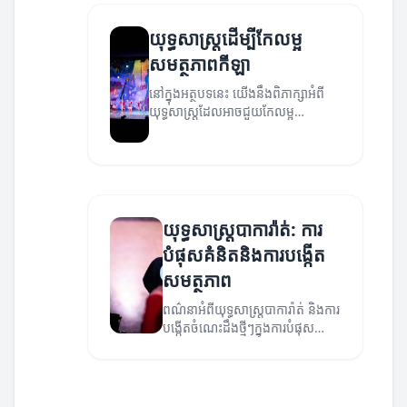
យុទ្ធសាស្ត្រដើម្បីកែលម្អ
សមត្ថភាពកីឡា
នៅក្នុងអត្ថបទនេះ យើងនឹងពិភាក្សាអំពី
យុទ្ធសាស្ត្រដែលអាចជួយកែលម្អ
សមត្ថភាពកីឡា និងបង្កើនអត្តសញ្ញាណ
ក្នុងការប្រកួត។
យុទ្ធសាស្ត្របាការ៉ាត់: ការ
បំផុសគំនិតនិងការបង្កើត
សមត្ថភាព
ពណ៌នាអំពីយុទ្ធសាស្ត្របាការ៉ាត់ និងការ
បង្កើតចំណេះដឹងថ្មីៗក្នុងការបំផុស
គំនិត។