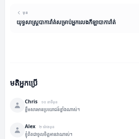
មុន
យុទ្ធសាស្ត្របាការ៉ាត់សម្រាប់អ្នកលេងកីឡាបាការ៉ាត់
មតិអ្នកប្រើ
Chris
១០ នាទីមុន
ខ្លឹមសារមានប្រយោជន៍ខ្លាំងណាស់។
Alex
២ ម៉ោងមុន
ខ្ញុំពិតជាចូលចិត្តអានវាណាស់។