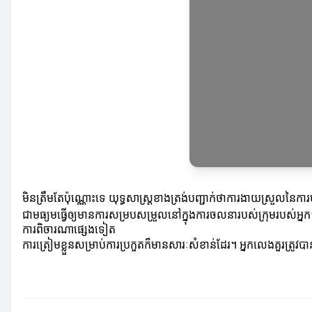
មិនត្រឹមតែប៉ុណ្ណោះទេ យុទ្ធសាស្ត្រខាងត្រង់បញ្ជាក់ថាការ​ងាយស្រួលនៃក
ជាមធ្យមធ្វើឲ្យមានការសម្របសម្រួលនៅក្នុងការចលនារបស់ក្រុមរបស់អ្ន
ការពិចារណាផ្សេងទៀត
ការត្រៀមខ្លួនសម្រាប់ការប្រកួតក៏មានសារៈសំខាន់ដែរ។ អ្នកលេងគួរត្រូ