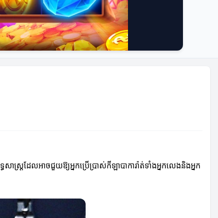
ទ្ធសាស្ត្រដែលអាចជួយឱ្យអ្នកប្រើប្រាស់កីឡាបាការ៉ាត់ទាំងអ្នកលេងនិងអ្នក