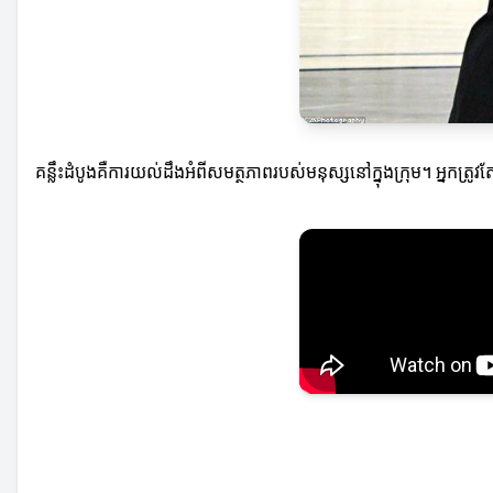
គន្លឹះដំបូងគឺការយល់ដឹងអំពីសមត្ថភាពរបស់មនុស្សនៅក្នុងក្រុម។ អ្នក