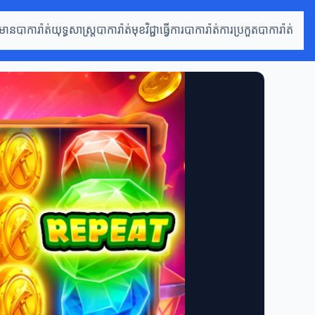
៌មានបាការ៉ាត់
យុទ្ធសាស្ត្របាការ៉ាត់
មុខវិជ្ជាធ្វើការបាការ៉ាត់
ការប្រកួតបាការ៉ាត់