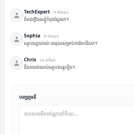
TechExpert
២ ម៉ោងមុន
ពិតជាអ្វីដែលខ្ញុំកំពុងស្វែងរក។
Sophia
២ ម៉ោងមុន
អត្ថបទល្អណាស់! អរគុណសម្រាប់ការចែករំលែក។
Chris
១០ នាទីមុន
នឹងតាមដានរាល់អត្ថបទបន្តទៀត។
បញ្ចេញមតិ