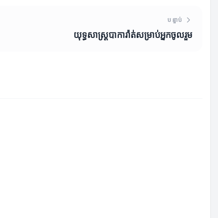
បន្ទាប់
យុទ្ធសាស្ត្របាការ៉ាត់សម្រាប់អ្នកចូលរួម