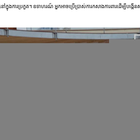
នៅក្នុងការប្រកួត។ ឧទាហរណ៍ អ្នកអាចប្រើប្រាស់ការកសាងការពារដើម្បីបង្កើនសម