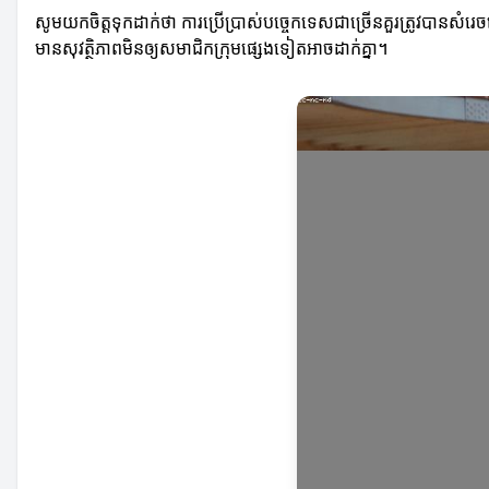
សូមយកចិត្តទុកដាក់ថា ការប្រើប្រាស់បច្ចេកទេសជាច្រើនគួរត្រូវបានសំរេច
មានសុវត្ថិភាពមិនឲ្យសមាជិកក្រុមផ្សេងទៀតអាចដាក់គ្នា។