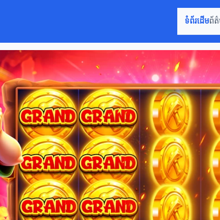
ទំព័រដើម
ព័ត