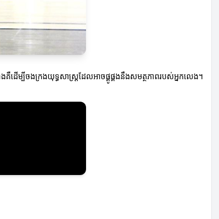
គឺដើម្បីចងក្រងយុទ្ធសាស្ត្រដែលអាចផ្គូផ្គងនឹងសមត្ថភាពរបស់អ្នកលេង។