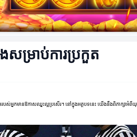
លាំងសម្រាប់ការប្រកួត
ក្រុមរបស់អ្នកមានឱកាសឈ្នះល្អប្រសើរ។ នៅក្នុងអត្ថបទនេះ យើងនឹងពិភាក្សាអំពីយុ