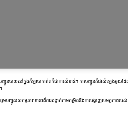
ារបញ្ជូនបាល់នៅក្នុងកីឡាបាការ៉ាត់ក៏ជាការសំខាន់។ ការបញ្ជូនគឺជាសំឡេងមួយដែ
ក។
វបានរួមបញ្ចូលសកម្មភាពនានាពីការបង្ហាត់តាមកម្រិតនិងការបង្ហាញសមត្ថភាពរបស