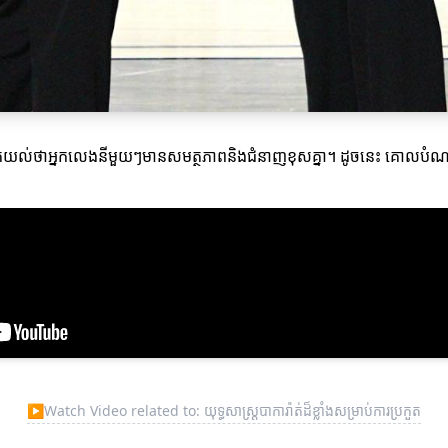
ត្រូវតែយល់ថាអ្នកលេងនីមួយៗមានសមត្ថភាពនិងជំនាញខុសគ្នា។ ដូចនេះ គោលបំណង
▶
Watch Video related to: យុទ្ធសាស្ត្របាការ៉ាត់ដ៏ខ្លាំងសម្រាប់ការប្រកួត