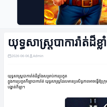
យុទ្ធសាស្ត្របាការ៉ាត់ដ៏ខ្
2026-06-06
Admin
យុទ្ធសាស្ត្របាការ៉ាត់ដ៏ខ្លាំងសម្រាប់ការប្រកួត
ក្នុងការប្រកួតកីឡាបាការ៉ាត់ យុទ្ធសាស្ត្រដែលមានប្រសិទ្ធភាពអាចធ្វើឱ្យ
បង្ហាត់កីឡា។