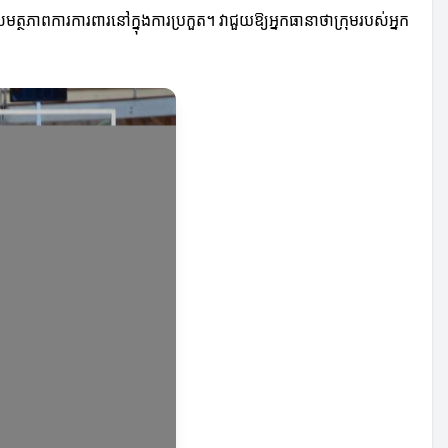
ត្ថភាពការការពារនៅក្នុងការប្រកួត។ វាជួយឱ្យអ្នកធានាថាក្រុមរបស់អ្នក