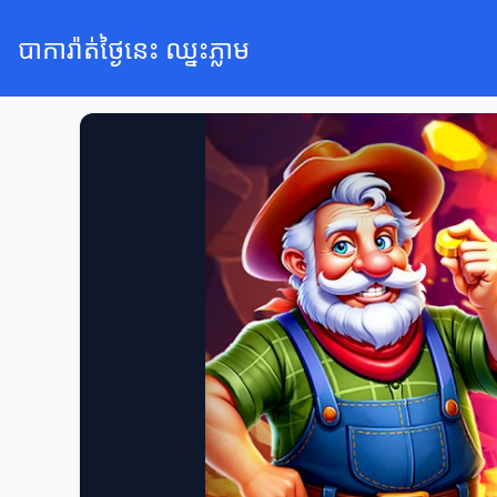
បាការ៉ាត់ថ្ងៃនេះ ឈ្នះភ្លាម