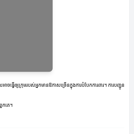
លអាចធ្វើឲ្យក្រុមរបស់អ្នកមានឱកាសច្រើនក្នុងការបំបែកការពារ។ ការបញ្ជូន
់ពួកគេ។