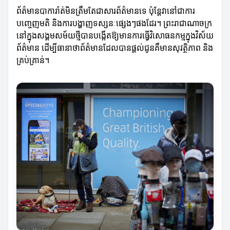
ព័ត៌មានបាការ៉ាត់មិនត្រឹមតែជាសារព័ត៌មានទេ ប៉ុន្តែវានៅជាការ
បញ្ចេញមតិ និងការបង្ហាញទស្សនៈផ្សេងៗផងដែរ។ ព្រះរាជាណាចក្រ
នៅក្នុងសង្គមសម័យថ្មីបានបង្កើតឱ្យមានការធ្វើវិសោធនកម្មក្នុងវិស័យ
ព័ត៌មាន ដើម្បីធានាថាព័ត៌មានដែលបានផ្តល់ជូនគឺមានសុវត្ថិភាព និង
គ្រប់គ្រាន់។