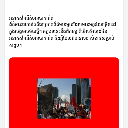
អនាគតនៃព័ត៌មានបាការ៉ាត់
ព័ត៌មានបាការ៉ាត់គឺជាប្រភពព័ត៌មានមួយដែលមានអត្ថន័យច្រើននៅ
ក្នុងសង្គមសម័យថ្មី។ អត្ថបទនេះនឹងពិភាក្សាពីមើលទិសដៅនៃ
អនាគតនៃព័ត៌មានបាការ៉ាត់ និងអ្វីដែលវាមានសារៈសំខាន់សម្រាប់
សង្គម។