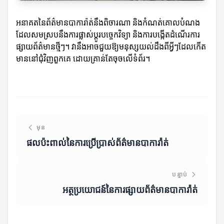
អនាគតនៃព័ត៌មានបាការ៉ាត់នឹងពិចារណា និងកំណត់គោលបំណង
ដែលសមស្របនឹងការផ្លាស់ប្តូរបច្ចេកវិទ្យា និងការបង្កើតដំណើរការ
ផ្សាយព័ត៌មានថ្មីៗ។ វានឹងអាចជួយឱ្យមនុស្សយល់ដឹងពីអ្វីៗដែលកើត
មាននៅជុំវិញពួកគេ ដោយគ្រាន់តែចុចលើទំព័រ។
មុន
ផលប៉ះពាល់នៃការប្រើប្រាស់ព័ត៌មានបាការ៉ាត់
បន្ទាប់
អត្ថប្រយោជន៍នៃការផ្សាយព័ត៌មានបាការ៉ាត់