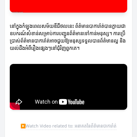
នៅក្នុងកំឡុងពេលសម័យឌីជីថលនេះ ព័ត៌មានបាការ៉ាត់បានក្លាយជា
ឧបករណ៍សំខាន់សម្រាប់ការបញ្ជូនព័ត៌មានទៅកាន់មនុស្ស។ ការប្រើ
ប្រាស់ព័ត៌មានបាការ៉ាត់អាចជួយឱ្យមនុស្សទទួលបានព័ត៌មានល្អ និង
យល់ដឹងអំពីរឿងផ្សេងៗនៅជុំវិញពួកគេ។
▶
Watch Video related to: អនាគតនៃព័ត៌មានបាការ៉ាត់