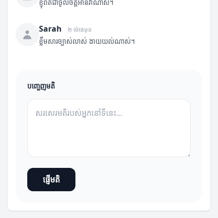
ខ្ញុំពិតជាចូលចិត្តអានវាណាស់។
Sarah
២ ម៉ោងមុន
ខ្លឹមសារច្បាស់លាស់ ងាយយល់ណាស់។
បញ្ចេញមតិ
ផ្ញើមតិ