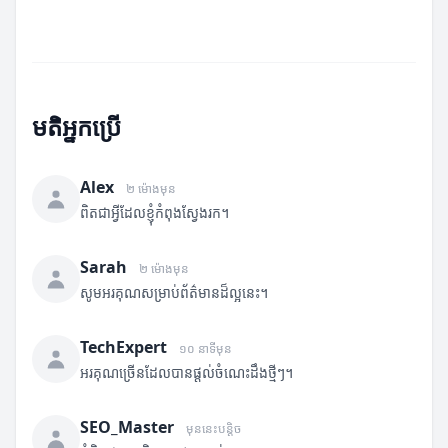
មតិអ្នកប្រើ
Alex
២ ម៉ោងមុន
ពិតជាអ្វីដែលខ្ញុំកំពុងស្វែងរក។
Sarah
២ ម៉ោងមុន
សូមអរគុណសម្រាប់ព័ត៌មានដ៏ល្អនេះ។
TechExpert
១០ នាទីមុន
អរគុណច្រើនដែលបានផ្តល់ចំណេះដឹងថ្មីៗ។
SEO_Master
មុននេះបន្តិច