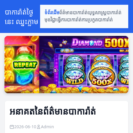
បាការ៉ាត់ថ្ងៃ
ទំព័រដើម
ព័ត៌មានបាការ៉ាត់
យុទ្ធសាស្ត្របាការ៉ាត់
នេះ ឈ្នះភ្លាម
មុខវិជ្ជាធ្វើការបាការ៉ាត់
ការប្រកួតបាការ៉ាត់
អនាគតនៃព័ត៌មានបាការ៉ាត់
2026-06-10
Admin