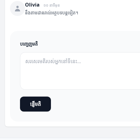
Olivia
១០ នាទីមុន
នឹងតាមដានរាល់អត្ថបទបន្តទៀត។
បញ្ចេញមតិ
ផ្ញើមតិ