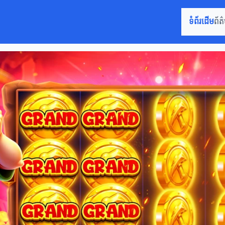
ទំព័រដើម
ព័ត