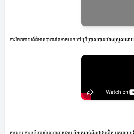
ការចែកចាយព័ត៌មានបាការ៉ាត់អាចយកទៅប្រើប្រាស់បានយ៉ាងស្រួលដោយឯកស
តាមរយៈការប្រើប្រាស់បណ្តាញសង្គម និងគេហទំព័រផ្សេងទៀត អ្នកអាច