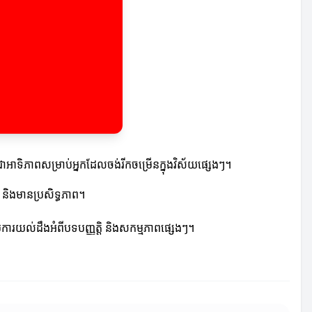
ាអាទិភាពសម្រាប់អ្នកដែលចង់រីកចម្រើនក្នុងវិស័យផ្សេងៗ។
និងមានប្រសិទ្ធភាព។
់ការយល់ដឹងអំពីបទបញ្ញត្តិ និងសកម្មភាពផ្សេងៗ។