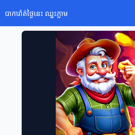
បាការ៉ាត់ថ្ងៃនេះ ឈ្នះភ្លាម