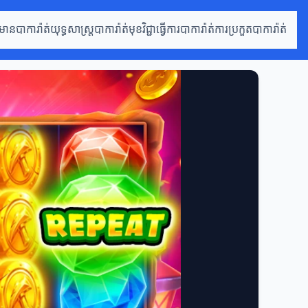
៌មានបាការ៉ាត់
យុទ្ធសាស្ត្របាការ៉ាត់
មុខវិជ្ជាធ្វើការបាការ៉ាត់
ការប្រកួតបាការ៉ាត់