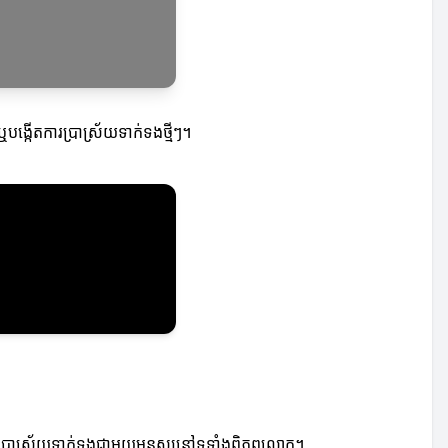
្កើតការប្រាស្រ័យទាក់ទងថ្មីៗ។
រប្រាស្រ័យទាក់ទងជាមួយមនុស្សនៅទូទាំងពិភពលោក។