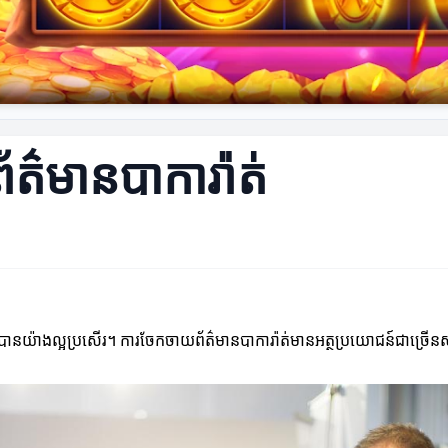
៌មានបាការ៉ាត់
៌មានបានយ៉ាងល្អប្រសើរ។ ការចែកចាយព័ត៌មានបាការ៉ាត់មានអត្ថប្រយោជន៍ជាច្រើន