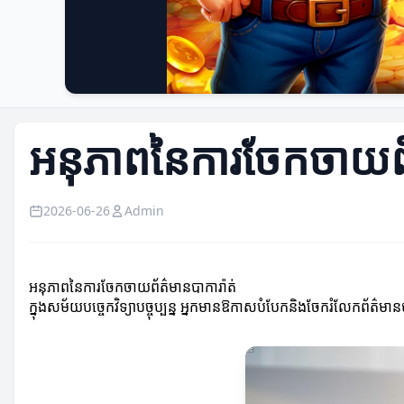
អនុភាពនៃការចែកចាយព័ត
2026-06-26
Admin
អនុភាពនៃការចែកចាយព័ត៌មានបាការ៉ាត់
ក្នុងសម័យបច្ចេកវិទ្យាបច្ចុប្បន្ន អ្នកមានឱកាសបំបែកនិងចែករំលែកព័ត