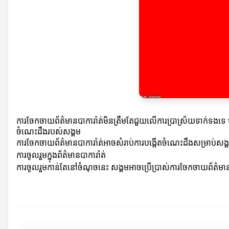
ការចែកចាយព័ត៌មានបាការ៉ាត់មិនត្រឹមតែជួយលើការប្រាស្រ័យទាក់ទងទេ ប៉
ចំណេះដឹងរបស់សង្គម
ការចែកចាយព័ត៌មានបាការ៉ាត់អាចសំរាប់ការបង្កើតចំណេះដឹងសម្រាប់សង្
ការចូលរួមក្នុងព័ត៌មានបាការ៉ាត់
ការចូលរួមកាន់តែនៅចំណុចនេះ សង្គមអាចប្រើប្រាស់ការចែកចាយព័ត៌មានដើម