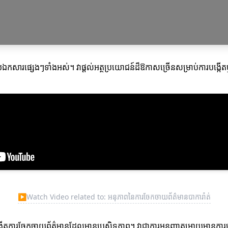
ារផ្សេងៗទាំងអស់។ វាផ្ដល់អត្ថប្រយោជន៍ដ៏ឱកាសច្រើនសម្រាប់ការបង្កើតឬបង
▶
Watch Video related to: អនុភាពនៃការចែកចាយព័ត៌មានបាការ៉ាត់
បង្កើតការចែកចាយព័ត៌មានដែលមានប្រសិទ្ធភាព។ វាជាការអនុញ្ញាតអោយមានកា