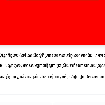
ុន្តែវាក៏ជួយបង្កើតចំណេះដឹងស្ដីពីប្រធានបទនានានៅក្នុងសង្គមផងដែរ។ វាអាចជ
គម។ បណ្តាញសង្គមមានសមត្ថភាពធ្វើឱ្យការប្រាស្រ័យទាក់ទងកាន់តែងាយស្រួល 
្បីចូលរួមរួមទាំងអារម្មណ៍ និងការស៊ើបអង្កេតថ្មីៗ។ វាជួយផ្ដល់ឱកាសសម្រាប