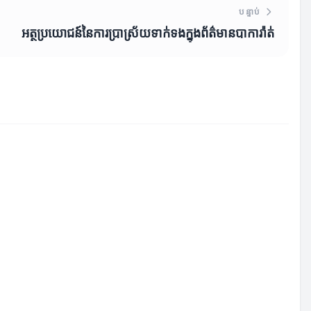
បន្ទាប់
អត្ថប្រយោជន៍នៃការប្រាស្រ័យទាក់ទងក្នុងព័ត៌មានបាការ៉ាត់