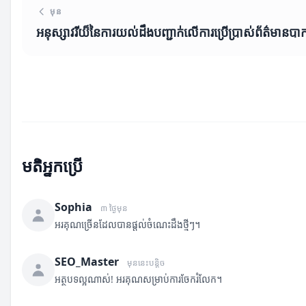
មុន
អនុស្សាវរីយ៏នៃការយល់ដឹងបញ្ជាក់លើការប្រើប្រាស់ព័ត៌មានបាកា
មតិអ្នកប្រើ
Sophia
៣ ថ្ងៃមុន
អរគុណច្រើនដែលបានផ្តល់ចំណេះដឹងថ្មីៗ។
SEO_Master
មុននេះបន្តិច
អត្ថបទល្អណាស់! អរគុណសម្រាប់ការចែករំលែក។